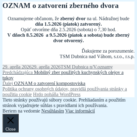
OZNAM o zatvorení zberného dvora
Oznamujeme občanom, že
zberný dvor
na ul. Nádražnej bude
dňa 1.5.2026 (piatok) zatvorený.
Opäť otvoríme dňa 2.5.2026 (sobota) o 7,30 hod.
V dňoch 8.5.2026 a 9.5.2026 (piatok a sobota) bude zberný
dvor otvorený.
Ďakujeme za porozumenie.
TSM Dubnica nad Váhom, s.r.o., r.s.p.
Publikované
Autor
Kategórie
29. apríla 2026
29. apríla 2026
TSM Dubnica n/V.
oznamy
Navigácia
Predchádzajúci
Predchádzajúca
Mobilný zber použitých kuchynských olejov a
článok:
tukov
v
Ďalší
Ďalej
OZNAM o zatvorení kompostoviska
článku
článok:
Politika ochrany osobných údajov, pravidlá používania stránky a
použitia cookie
Hrdo poháňa WordPress
Tieto stránky používajú súbory cookie. Prehliadaním a použitím
stránok vyjadrujete súhlas s pravidlami ich používania.
Beriem na vedomie
Nesúhlasím
Viac informácií
Close