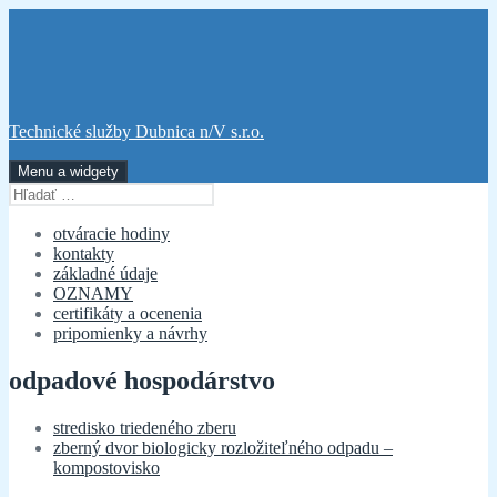
Preskočiť
na
obsah
Technické služby Dubnica n/V s.r.o.
Menu a widgety
Hľadať:
otváracie hodiny
kontakty
základné údaje
OZNAMY
certifikáty a ocenenia
pripomienky a návrhy
odpadové hospodárstvo
stredisko triedeného zberu
zberný dvor biologicky rozložiteľného odpadu –
kompostovisko