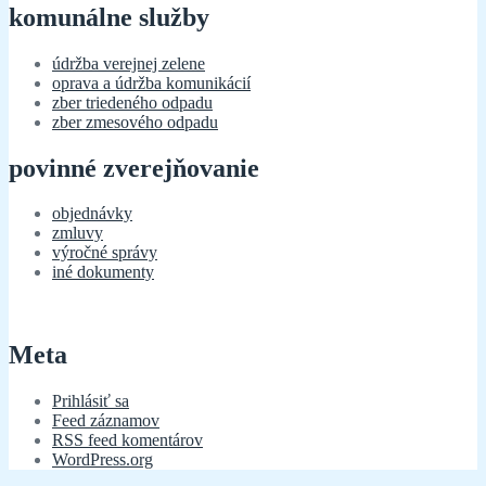
komunálne služby
údržba verejnej zelene
oprava a údržba komunikácií
zber triedeného odpadu
zber zmesového odpadu
povinné zverejňovanie
objednávky
zmluvy
výročné správy
iné dokumenty
Meta
Prihlásiť sa
Feed záznamov
RSS feed komentárov
WordPress.org