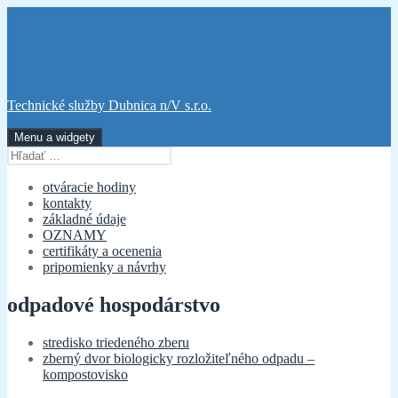
Preskočiť
na
obsah
Technické služby Dubnica n/V s.r.o.
Menu a widgety
Hľadať:
otváracie hodiny
kontakty
základné údaje
OZNAMY
certifikáty a ocenenia
pripomienky a návrhy
odpadové hospodárstvo
stredisko triedeného zberu
zberný dvor biologicky rozložiteľného odpadu –
kompostovisko