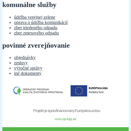
komunálne služby
údržba verejnej zelene
oprava a údržba komunikácií
zber triedeného odpadu
zber zmesového odpadu
povinné zverejňovanie
objednávky
zmluvy
výročné správy
iné dokumenty