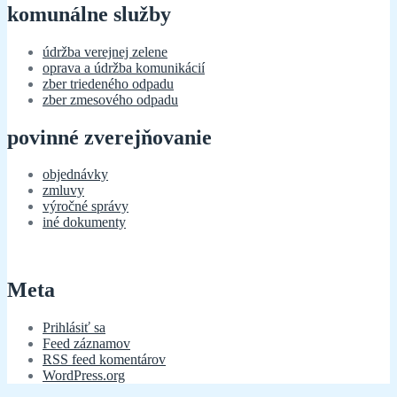
komunálne služby
údržba verejnej zelene
oprava a údržba komunikácií
zber triedeného odpadu
zber zmesového odpadu
povinné zverejňovanie
objednávky
zmluvy
výročné správy
iné dokumenty
Meta
Prihlásiť sa
Feed záznamov
RSS feed komentárov
WordPress.org