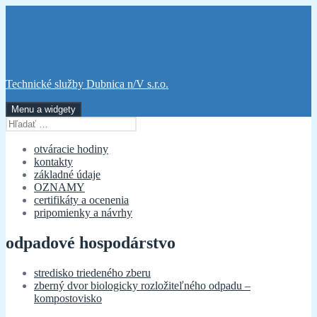
Preskočiť
na
obsah
Technické služby Dubnica n/V s.r.o.
Menu a widgety
Hľadať:
otváracie hodiny
kontakty
základné údaje
OZNAMY
certifikáty a ocenenia
pripomienky a návrhy
odpadové hospodárstvo
stredisko triedeného zberu
zberný dvor biologicky rozložiteľného odpadu –
kompostovisko