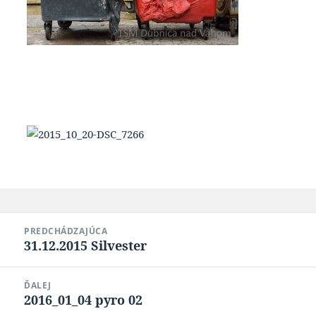
Navigácia
PREDCHÁDZAJÚCA
v
31.12.2015 Silvester
Predchádzajúci
článku
článok:
ĎALEJ
2016_01_04 pyro 02
Ďalší