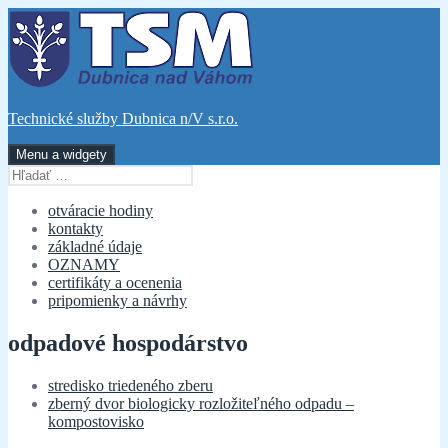
Preskočiť
na
obsah
Technické služby Dubnica n/V s.r.o.
Menu a widgety
Hľadať:
otváracie hodiny
kontakty
základné údaje
OZNAMY
certifikáty a ocenenia
pripomienky a návrhy
odpadové hospodárstvo
stredisko triedeného zberu
zberný dvor biologicky rozložiteľného odpadu –
kompostovisko