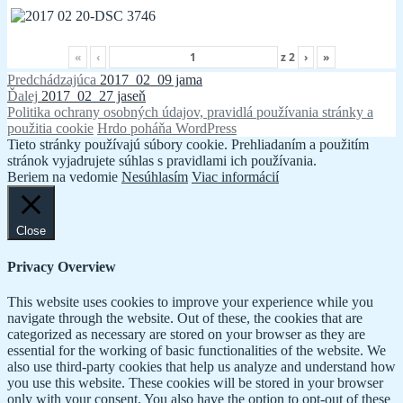
«
‹
z
2
›
»
Navigácia
Predchádzajúci
Predchádzajúca
2017_02_09 jama
Ďalší
článok:
Ďalej
2017_02_27 jaseň
v
článok:
Politika ochrany osobných údajov, pravidlá používania stránky a
článku
použitia cookie
Hrdo poháňa WordPress
Tieto stránky používajú súbory cookie. Prehliadaním a použitím
stránok vyjadrujete súhlas s pravidlami ich používania.
Beriem na vedomie
Nesúhlasím
Viac informácií
Close
Privacy Overview
This website uses cookies to improve your experience while you
navigate through the website. Out of these, the cookies that are
categorized as necessary are stored on your browser as they are
essential for the working of basic functionalities of the website. We
also use third-party cookies that help us analyze and understand how
you use this website. These cookies will be stored in your browser
only with your consent. You also have the option to opt-out of these