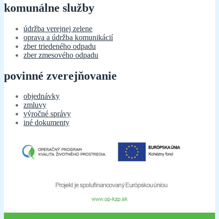
komunálne služby
údržba verejnej zelene
oprava a údržba komunikácií
zber triedeného odpadu
zber zmesového odpadu
povinné zverejňovanie
objednávky
zmluvy
výročné správy
iné dokumenty