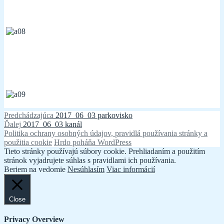
Navigácia
Predchádzajúci
Predchádzajúca
2017_06_03 parkovisko
Ďalší
článok:
Ďalej
2017_06_03 kanál
v
článok:
Politika ochrany osobných údajov, pravidlá používania stránky a
článku
použitia cookie
Hrdo poháňa WordPress
Tieto stránky používajú súbory cookie. Prehliadaním a použitím
stránok vyjadrujete súhlas s pravidlami ich používania.
Beriem na vedomie
Nesúhlasím
Viac informácií
Close
Privacy Overview