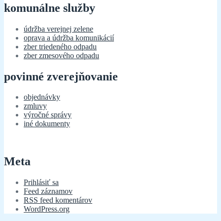
komunálne služby
údržba verejnej zelene
oprava a údržba komunikácií
zber triedeného odpadu
zber zmesového odpadu
povinné zverejňovanie
objednávky
zmluvy
výročné správy
iné dokumenty
Meta
Prihlásiť sa
Feed záznamov
RSS feed komentárov
WordPress.org