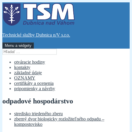
Preskočiť
na
obsah
Technické služby Dubnica n/V s.r.o.
Menu a widgety
Hľadať:
otváracie hodiny
kontakty
základné údaje
OZNAMY
certifikáty a ocenenia
pripomienky a návrhy
odpadové hospodárstvo
stredisko triedeného zberu
zberný dvor biologicky rozložiteľného odpadu –
kompostovisko