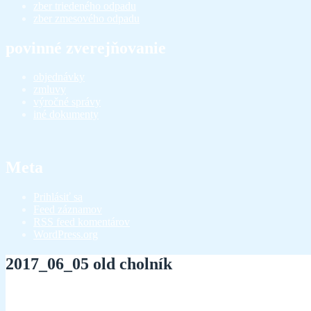
zber triedeného odpadu
zber zmesového odpadu
povinné zverejňovanie
objednávky
zmluvy
výročné správy
iné dokumenty
Meta
Prihlásiť sa
Feed záznamov
RSS feed komentárov
WordPress.org
2017_06_05 old cholník