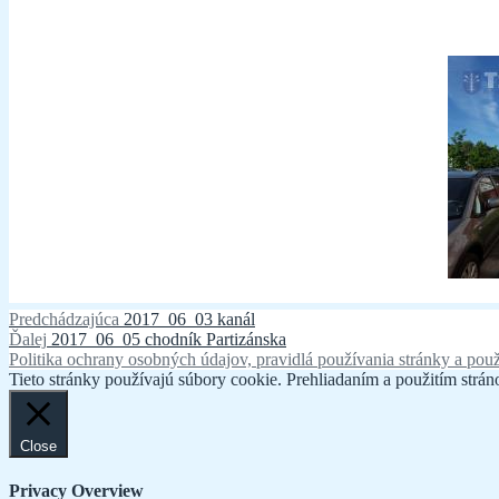
Navigácia
Predchádzajúci
Predchádzajúca
2017_06_03 kanál
Ďalší
článok:
Ďalej
2017_06_05 chodník Partizánska
v
článok:
Politika ochrany osobných údajov, pravidlá používania stránky a použ
článku
Tieto stránky používajú súbory cookie. Prehliadaním a použitím stráno
Close
Privacy Overview