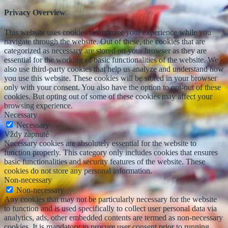
Privacy Overview
This website uses cookies to improve your experience while you
navigate through the website. Out of these, the cookies that are
categorized as necessary are stored on your browser as they are
essential for the working of basic functionalities of the website. We
also use third-party cookies that help us analyze and understand how
you use this website. These cookies will be stored in your browser
only with your consent. You also have the option to opt-out of these
cookies. But opting out of some of these cookies may affect your
browsing experience.
Necessary
Necessary
Vždy zapnuté
Necessary cookies are absolutely essential for the website to
function properly. This category only includes cookies that ensures
basic functionalities and security features of the website. These
cookies do not store any personal information.
Non-necessary
Non-necessary
Any cookies that may not be particularly necessary for the website
to function and is used specifically to collect user personal data via
analytics, ads, other embedded contents are termed as non-necessary
cookies. It is mandatory to procure user consent prior to running