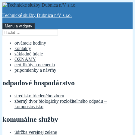
Preskočiť
na
Technické služby Dubnica n/V s.r.o.
obsah
Menu a widgety
Hľadať:
otváracie hodiny
kontakty
základné údaje
OZNAMY
certifikáty a ocenenia
pripomienky a návrhy
odpadové hospodárstvo
stredisko triedeného zberu
zberný dvor biologicky rozložiteľného odpadu –
kompostovisko
komunálne služby
údržba verejnej zelene