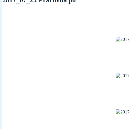
2017_07_24 Práčovňa po