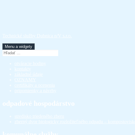
Preskočiť
na
obsah
Technické služby Dubnica n/V s.r.o.
Menu a widgety
Hľadať:
otváracie hodiny
kontakty
základné údaje
OZNAMY
certifikáty a ocenenia
pripomienky a návrhy
odpadové hospodárstvo
stredisko triedeného zberu
zberný dvor biologicky rozložiteľného odpadu – kompostovisk
komunálne služby