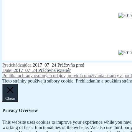
Navigácia
Predchádzajúci
Predchádzajúca
2017_07_24 Práčovňa pred
Ďalší
článok:
Ďalej
2017_07_24 Práčovňa exteriér
v
článok:
Politika ochrany osobných údajov, pravidlá používania stránky a použ
článku
Tieto stránky používajú súbory cookie. Prehliadaním a použitím stráno
Close
Privacy Overview
This website uses cookies to improve your experience while you navigat
working of basic functionalities of the website. We also use third-pa