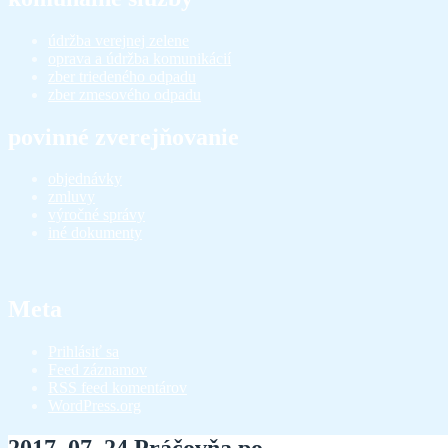
údržba verejnej zelene
oprava a údržba komunikácií
zber triedeného odpadu
zber zmesového odpadu
povinné zverejňovanie
objednávky
zmluvy
výročné správy
iné dokumenty
Meta
Prihlásiť sa
Feed záznamov
RSS feed komentárov
WordPress.org