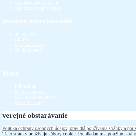
zber triedeného odpadu
zber zmesového odpadu
povinné zverejňovanie
objednávky
zmluvy
výročné správy
iné dokumenty
Meta
Prihlásiť sa
Feed záznamov
RSS feed komentárov
WordPress.org
verejné obstarávanie
Politika ochrany osobných údajov, pravidlá používania stránky a použ
Tieto stránky používajú súbory cookie. Prehliadaním a použitím stráno