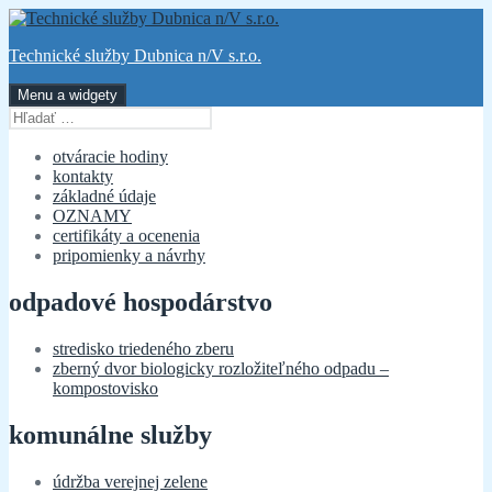
Preskočiť
na
Technické služby Dubnica n/V s.r.o.
obsah
Menu a widgety
Hľadať:
otváracie hodiny
kontakty
základné údaje
OZNAMY
certifikáty a ocenenia
pripomienky a návrhy
odpadové hospodárstvo
stredisko triedeného zberu
zberný dvor biologicky rozložiteľného odpadu –
kompostovisko
komunálne služby
údržba verejnej zelene