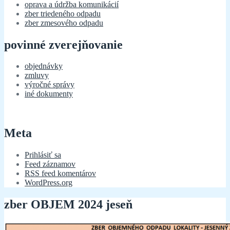
oprava a údržba komunikácií
zber triedeného odpadu
zber zmesového odpadu
povinné zverejňovanie
objednávky
zmluvy
výročné správy
iné dokumenty
Meta
Prihlásiť sa
Feed záznamov
RSS feed komentárov
WordPress.org
zber OBJEM 2024 jeseň