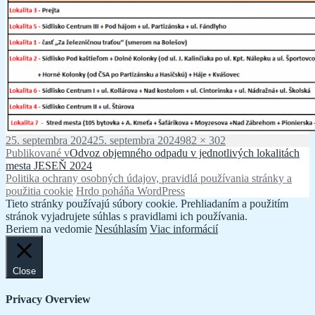
Publikované
Plná
25. septembra 2024
25. septembra 2024
982 × 302
Navigácia
veľkosť
Publikované v
Odvoz objemného odpadu v jednotlivých lokalitách
mesta JESEŇ 2024
v
Politika ochrany osobných údajov, pravidlá používania stránky a
článku
použitia cookie
Hrdo poháňa WordPress
Tieto stránky používajú súbory cookie. Prehliadaním a použitím
stránok vyjadrujete súhlas s pravidlami ich používania.
Beriem na vedomie
Nesúhlasím
Viac informácií
Close
Privacy Overview