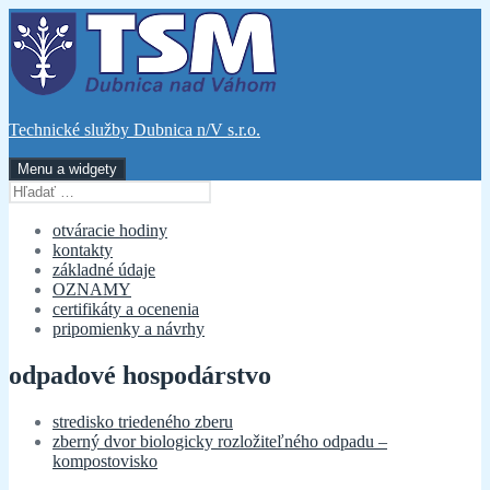
Preskočiť
na
obsah
Technické služby Dubnica n/V s.r.o.
Menu a widgety
Hľadať:
otváracie hodiny
kontakty
základné údaje
OZNAMY
certifikáty a ocenenia
pripomienky a návrhy
odpadové hospodárstvo
stredisko triedeného zberu
zberný dvor biologicky rozložiteľného odpadu –
kompostovisko