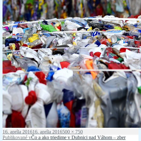
Publikované
Plná
16. apríla 2016
16. apríla 2016
500 × 750
Navigácia
veľkosť
Publikované v
Čo a ako triedime v Dubnici nad Váhom – zber