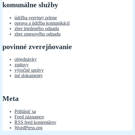
komunálne služby
údržba verejnej zelene
oprava a údržba komunikácií
zber triedeného odpadu
zber zmesového odpadu
povinné zverejňovanie
objednávky
zmluvy
výročné správy
iné dokumenty
Meta
Prihlásiť sa
Feed záznamov
RSS feed komentárov
WordPress.org