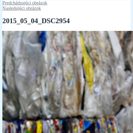
Predchádzajúci obrázok
Nasledujúci obrázok
2015_05_04_DSC2954