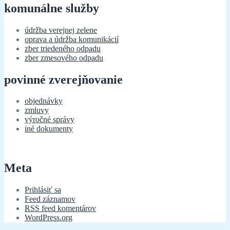
komunálne služby
údržba verejnej zelene
oprava a údržba komunikácií
zber triedeného odpadu
zber zmesového odpadu
povinné zverejňovanie
objednávky
zmluvy
výročné správy
iné dokumenty
Meta
Prihlásiť sa
Feed záznamov
RSS feed komentárov
WordPress.org