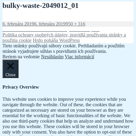
bulky-waste-2049012_01
Publikované
Plná
6. februára 2019
6. februára 2019
950 × 316
Navigácia
veľkosť
Publikované v
Jarné kolo zberu objemného odpadu
Politika ochrany osobných údajov, pravidlá používania stránky a
v
použitia cookie
Hrdo poháňa WordPress
článku
Tieto stránky používajú súbory cookie. Prehliadaním a použitím
stránok vyjadrujete súhlas s pravidlami ich používania.
Beriem na vedomie
Nesúhlasím
Viac informácií
Close
Privacy Overview
This website uses cookies to improve your experience while you
navigate through the website. Out of these, the cookies that are
categorized as necessary are stored on your browser as they are
essential for the working of basic functionalities of the website. We
also use third-party cookies that help us analyze and understand how
you use this website. These cookies will be stored in your browser
only with your consent. You also have the option to opt-out of these