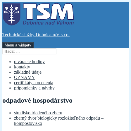
Preskočiť
na
obsah
Technické služby Dubnica n/V s.r.o.
Menu a widgety
Hľadať:
otváracie hodiny
kontakty
základné údaje
OZNAMY
certifikáty a ocenenia
pripomienky a návrhy
odpadové hospodárstvo
stredisko triedeného zberu
zberný dvor biologicky rozložiteľného odpadu –
kompostovisko