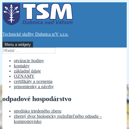
Preskočiť
na
obsah
Technické služby Dubnica n/V s.r.o.
Menu a widgety
Hľadať:
otváracie hodiny
kontakty
základné údaje
OZNAMY
certifikáty a ocenenia
pripomienky a návrhy
odpadové hospodárstvo
stredisko triedeného zberu
zberný dvor biologicky rozložiteľného odpadu –
kompostovisko