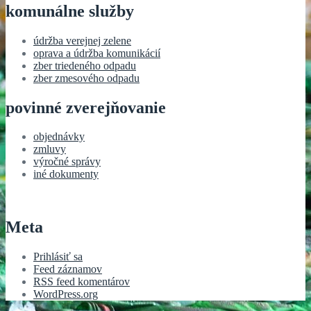
komunálne služby
údržba verejnej zelene
oprava a údržba komunikácií
zber triedeného odpadu
zber zmesového odpadu
povinné zverejňovanie
objednávky
zmluvy
výročné správy
iné dokumenty
Meta
Prihlásiť sa
Feed záznamov
RSS feed komentárov
WordPress.org