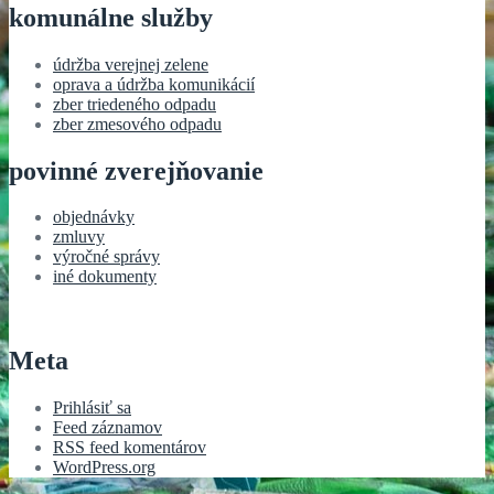
komunálne služby
údržba verejnej zelene
oprava a údržba komunikácií
zber triedeného odpadu
zber zmesového odpadu
povinné zverejňovanie
objednávky
zmluvy
výročné správy
iné dokumenty
Meta
Prihlásiť sa
Feed záznamov
RSS feed komentárov
WordPress.org