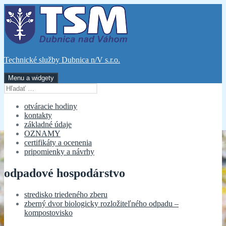
Preskočiť
na
obsah
Technické služby Dubnica n/V s.r.o.
Menu a widgety
Hľadať:
otváracie hodiny
kontakty
základné údaje
OZNAMY
certifikáty a ocenenia
pripomienky a návrhy
odpadové hospodárstvo
stredisko triedeného zberu
zberný dvor biologicky rozložiteľného odpadu –
kompostovisko