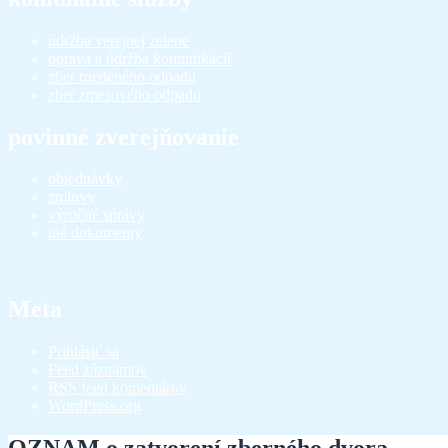
údržba verejnej zelene
oprava a údržba komunikácií
zber triedeného odpadu
zber zmesového odpadu
povinné zverejňovanie
objednávky
zmluvy
výročné správy
iné dokumenty
Meta
Prihlásiť sa
Feed záznamov
RSS feed komentárov
WordPress.org