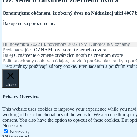
OZNAM o zatvorení zberného dvora
Oznamujeme občanom, že zberný dvor na Nádražnej ulici 4007 bud
Ďakujeme za porozumenie.
Publikované
Autor
Kategórie
18. novembra 2022
18. novembra 2022
TSM Dubnica n/V.
oznamy
Navigácia
Predchádzajúci
Predchádzajúca
OZNAM o zatvorení zberného dvora
Ďalší
článok:
Ďalej
Oznámenie o zmene otváracích hodín na zbernom dvore
v
článok:
Politika ochrany osobných údajov, pravidlá používania stránky a použ
článku
Tieto stránky používajú súbory cookie. Prehliadaním a použitím stráno
Close
Privacy Overview
This website uses cookies to improve your experience while you navigat
working of basic functionalities of the website. We also use third-pa
consent. You also have the option to opt-out of these cookies. But op
Necessary
Necessary