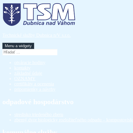
Preskočiť
na
obsah
Technické služby Dubnica n/V s.r.o.
Menu a widgety
Hľadať:
otváracie hodiny
kontakty
základné údaje
OZNAMY
certifikáty a ocenenia
pripomienky a návrhy
odpadové hospodárstvo
stredisko triedeného zberu
zberný dvor biologicky rozložiteľného odpadu – kompostovisk
komunálne služby