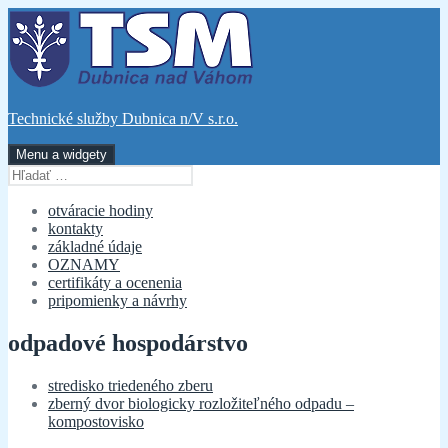
Preskočiť
na
obsah
Technické služby Dubnica n/V s.r.o.
Menu a widgety
Hľadať:
otváracie hodiny
kontakty
základné údaje
OZNAMY
certifikáty a ocenenia
pripomienky a návrhy
odpadové hospodárstvo
stredisko triedeného zberu
zberný dvor biologicky rozložiteľného odpadu –
kompostovisko