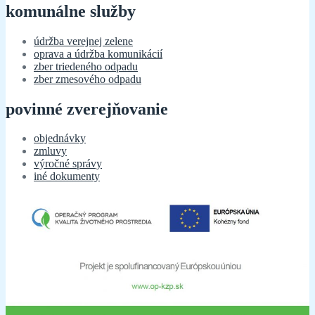
komunálne služby
údržba verejnej zelene
oprava a údržba komunikácií
zber triedeného odpadu
zber zmesového odpadu
povinné zverejňovanie
objednávky
zmluvy
výročné správy
iné dokumenty