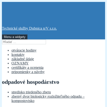
Preskočiť
na
obsah
Technické služby Dubnica n/V s.r.o.
Menu a widgety
Hľadať:
otváracie hodiny
kontakty
základné údaje
OZNAMY
certifikáty a ocenenia
pripomienky a návrhy
odpadové hospodárstvo
stredisko triedeného zberu
zberný dvor biologicky rozložiteľného odpadu –
kompostovisko