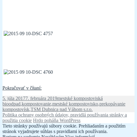
Ako
Pokračovať v čítaní:
kompostujeme…
Publikované
Kategórie
Značky
5. júla 2017
7. februára 2019
mestské kompostoviská
bioodpad
,
kompostovanie
,
mestské kompostovisko
,
prekopávanie
kompostovísk
,
TSM Dubnica nad Váhom s.r.o.
Politika ochrany osobných údajov, pravidlá používania stránky a
použitia cookie
Hrdo poháňa WordPress
Tieto stránky používajú súbory cookie. Prehliadaním a použitím
stránok vyjadrujete súhlas s pravidlami ich používania.
Beriem na vedomie
Nesúhlasím
Viac informácií