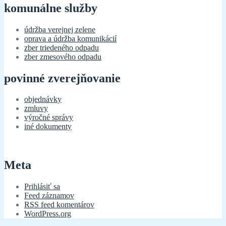
komunálne služby
údržba verejnej zelene
oprava a údržba komunikácií
zber triedeného odpadu
zber zmesového odpadu
povinné zverejňovanie
objednávky
zmluvy
výročné správy
iné dokumenty
Meta
Prihlásiť sa
Feed záznamov
RSS feed komentárov
WordPress.org