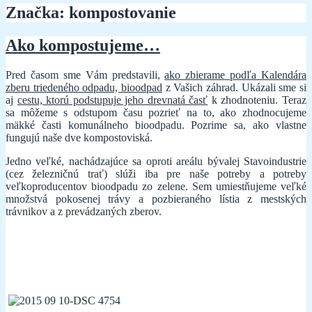
Značka:
kompostovanie
Ako kompostujeme…
Pred časom sme Vám predstavili,
ako zbierame podľa Kalendára
zberu triedeného odpadu, bioodpad
z Vašich záhrad. Ukázali sme si
aj
cestu, ktorú podstupuje jeho drevnatá časť
k zhodnoteniu. Teraz
sa môžeme s odstupom času pozrieť na to, ako zhodnocujeme
mäkké časti komunálneho bioodpadu. Pozrime sa, ako vlastne
fungujú naše dve kompostoviská.
Jedno veľké, nachádzajúce sa oproti areálu bývalej Stavoindustrie
(cez železničnú trať) slúži iba pre naše potreby a potreby
veľkoproducentov bioodpadu zo zelene. Sem umiestňujeme veľké
množstvá pokosenej trávy a pozbieraného lístia z mestských
trávnikov a z prevádzaných zberov.