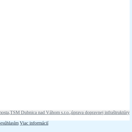
mosta
,
TSM Dubnica nad Váhom s.r.o.
,
úprava dopravnej infraštruktúry
esúhlasím
Viac informácií