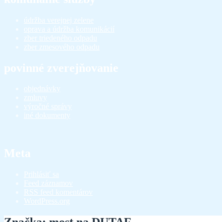
údržba verejnej zelene
oprava a údržba komunikácií
zber triedeného odpadu
zber zmesového odpadu
povinné zverejňovanie
objednávky
zmluvy
výročné správy
iné dokumenty
Meta
Prihlásiť sa
Feed záznamov
RSS feed komentárov
WordPress.org