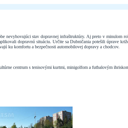
obe nevyhovujúci stav dopravnej infraštruktúry. Aj preto v minulom
plikovali dopravnú situáciu. Určite sa Dubničania potešili úprave k
vajú ku komfortu a bezpečnosti automobilovej dopravy a chodcov.
ultúrne centrum s tenisovými kurtmi, minigolfom a futbalovým ihris