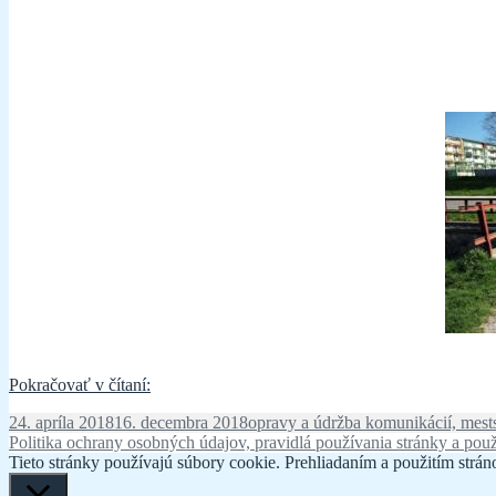
Rekonštrukcia
Pokračovať v čítaní:
mostu
Publikované
Kategórie
24. apríla 2018
16. decembra 2018
opravy a údržba komunikácií, mests
na
Politika ochrany osobných údajov, pravidlá používania stránky a použ
DUTAF
Tieto stránky používajú súbory cookie. Prehliadaním a použitím stráno