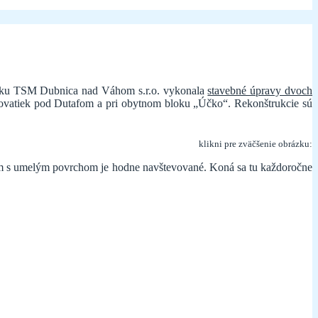
 roku TSM Dubnica nad Váhom s.r.o. vykonala
stavebné úpravy dvoch
rižovatiek pod Dutafom a pri obytnom bloku „Účko“. Rekonštrukcie sú
klikni pre zväčšenie obrázku:
kom s umelým povrchom je hodne navštevované. Koná sa tu každoročne