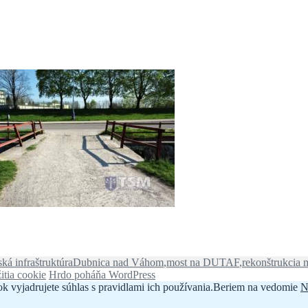
Značky
ká infraštruktúra
Dubnica nad Váhom
,
most na DUTAF
,
rekonštrukcia 
itia cookie
Hrdo poháňa WordPress
k vyjadrujete súhlas s pravidlami ich používania.
Beriem na vedomie
N