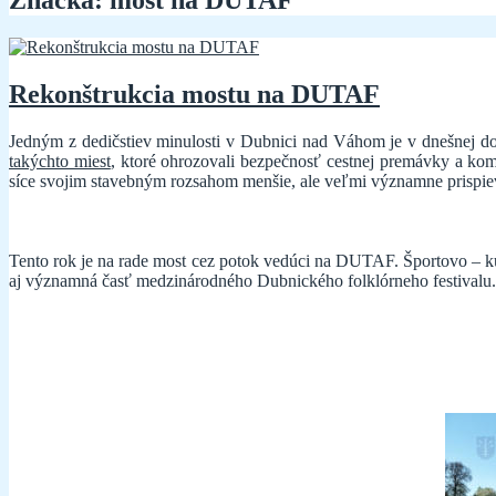
Značka:
most na DUTAF
Rekonštrukcia mostu na DUTAF
Jedným z dedičstiev minulosti v Dubnici nad Váhom je v dnešnej d
takýchto miest
, ktoré ohrozovali bezpečnosť cestnej premávky a kom
síce svojim stavebným rozsahom menšie, ale veľmi významne prispie
Tento rok je na rade most cez potok vedúci na DUTAF. Športovo – k
aj významná časť medzinárodného Dubnického folklórneho festivalu.