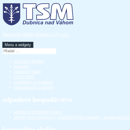
Preskočiť
na
obsah
Technické služby Dubnica n/V s.r.o.
Menu a widgety
Hľadať:
otváracie hodiny
kontakty
základné údaje
OZNAMY
certifikáty a ocenenia
pripomienky a návrhy
odpadové hospodárstvo
stredisko triedeného zberu
zberný dvor biologicky rozložiteľného odpadu – kompostovisk
komunálne služby