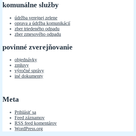
komunálne služby
údržba verejnej zelene
oprava a údržba komunikácií
zber triedeného odpadu
zber zmesového odpadu
povinné zverejňovanie
objednávky
zmluvy
výročné správy
iné dokumenty
Meta
Prihlásiť sa
Feed záznamov
RSS feed komentárov
WordPress.org