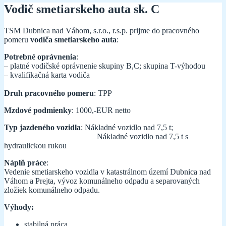
Vodič smetiarskeho auta sk. C
TSM Dubnica nad Váhom, s.r.o., r.s.p. prijme do pracovného
pomeru
vodiča smetiarskeho auta
:
Potrebné oprávnenia
:
– platné vodičské oprávnenie skupiny B,C; skupina T-výhodou
– kvalifikačná karta vodiča
Druh pracovného pomeru
: TPP
Mzdové podmienky
: 1000,-EUR netto
Typ jazdeného vozidla
: Nákladné vozidlo nad 7,5 t;
Nákladné vozidlo nad 7,5 t s
hydraulickou rukou
Náplň práce
:
Vedenie smetiarskeho vozidla v katastrálnom území Dubnica nad
Váhom a Prejta, vývoz komunálneho odpadu a separovaných
zložiek komunálneho odpadu.
Výhody:
stabilná práca