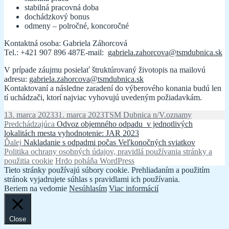
stabilná pracovná doba
dochádzkový bonus
odmeny – polročné, koncoročné
Kontaktná osoba: Gabriela Záhorcová
Tel.: +421 907 896 487E-mail:
gabriela.zahorcova@tsmdubnica.sk
V prípade záujmu posielať štruktúrovaný životopis na mailovú
adresu:
gabriela.zahorcova@tsmdubnica.sk
Kontaktovaní a následne zaradení do výberového konania budú len
tí uchádzači, ktorí najviac vyhovujú uvedeným požiadavkám.
Publikované
Autor
Kategórie
13. marca 2023
31. marca 2023
TSM Dubnica n/V.
oznamy
Navigácia
Predchádzajúci
Predchádzajúca
Odvoz objemného odpadu v jednotlivých
článok:
lokalitách mesta vyhodnotenie: JAR 2023
v
Ďalší
Ďalej
Nakladanie s odpadmi počas Veľkonočných sviatkov
článku
článok:
Politika ochrany osobných údajov, pravidlá používania stránky a
použitia cookie
Hrdo poháňa WordPress
Tieto stránky používajú súbory cookie. Prehliadaním a použitím
stránok vyjadrujete súhlas s pravidlami ich používania.
Beriem na vedomie
Nesúhlasím
Viac informácií
Close