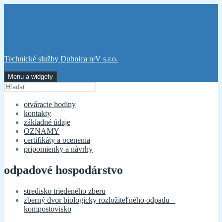
Preskočiť
na
obsah
Technické služby Dubnica n/V s.r.o.
Menu a widgety
Hľadať:
otváracie hodiny
kontakty
základné údaje
OZNAMY
certifikáty a ocenenia
pripomienky a návrhy
odpadové hospodárstvo
stredisko triedeného zberu
zberný dvor biologicky rozložiteľného odpadu –
kompostovisko