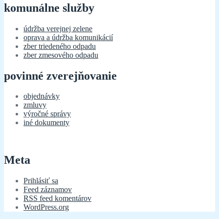
komunálne služby
údržba verejnej zelene
oprava a údržba komunikácií
zber triedeného odpadu
zber zmesového odpadu
povinné zverejňovanie
objednávky
zmluvy
výročné správy
iné dokumenty
Meta
Prihlásiť sa
Feed záznamov
RSS feed komentárov
WordPress.org