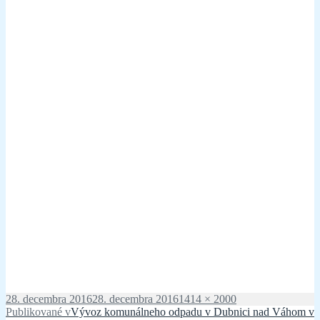
Publikované
Plná
28. decembra 2016
28. decembra 2016
1414 × 2000
Navigácia
veľkosť
Publikované v
Vývoz komunálneho odpadu v Dubnici nad Váhom v