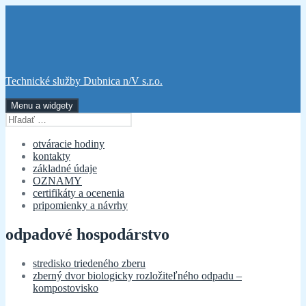
Preskočiť
na
obsah
Technické služby Dubnica n/V s.r.o.
Menu a widgety
Hľadať:
otváracie hodiny
kontakty
základné údaje
OZNAMY
certifikáty a ocenenia
pripomienky a návrhy
odpadové hospodárstvo
stredisko triedeného zberu
zberný dvor biologicky rozložiteľného odpadu –
kompostovisko