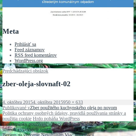
Meta
Prihlásiť sa
Feed záznamov
RSS feed komentárov
WordPress.org
Predchádzajúci obrázok
zber-oleja-slovnaft-02
Publikované
Plná
4. októbra 2015
4. októbra 2015
950 × 633
Navigácia
veľkosť
Publikované v
Zber použitého kuchynského oleja po novom
Politika ochrany osobných údajov, pravidlá používania stránky a
v
použitia cookie
Hrdo poháňa WordPress
článku
Tieto stránky používajú súbory cookie. Prehliadaním a použitím
stránok vyjadrujete súhlas s pravidlami ich používania.
Beriem na vedomie
Nesúhlasím
Viac informácií