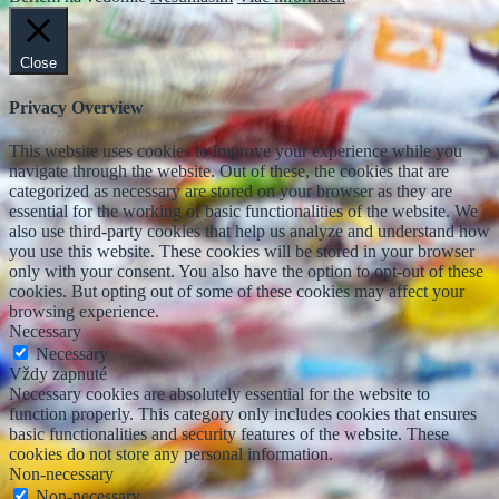
Close
Privacy Overview
This website uses cookies to improve your experience while you
navigate through the website. Out of these, the cookies that are
categorized as necessary are stored on your browser as they are
essential for the working of basic functionalities of the website. We
also use third-party cookies that help us analyze and understand how
you use this website. These cookies will be stored in your browser
only with your consent. You also have the option to opt-out of these
cookies. But opting out of some of these cookies may affect your
browsing experience.
Necessary
Necessary
Vždy zapnuté
Necessary cookies are absolutely essential for the website to
function properly. This category only includes cookies that ensures
basic functionalities and security features of the website. These
cookies do not store any personal information.
Non-necessary
Non-necessary