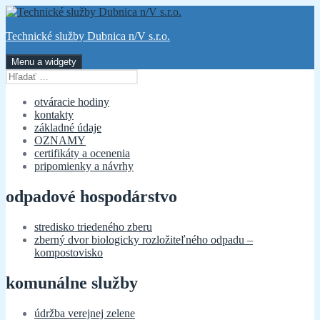
Preskočiť
na
Technické služby Dubnica n/V s.r.o.
obsah
Menu a widgety
Hľadať:
otváracie hodiny
kontakty
základné údaje
OZNAMY
certifikáty a ocenenia
pripomienky a návrhy
odpadové hospodárstvo
stredisko triedeného zberu
zberný dvor biologicky rozložiteľného odpadu –
kompostovisko
komunálne služby
údržba verejnej zelene