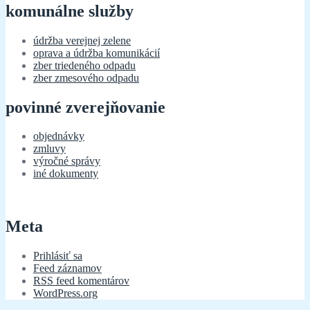
komunálne služby
údržba verejnej zelene
oprava a údržba komunikácií
zber triedeného odpadu
zber zmesového odpadu
povinné zverejňovanie
objednávky
zmluvy
výročné správy
iné dokumenty
Meta
Prihlásiť sa
Feed záznamov
RSS feed komentárov
WordPress.org