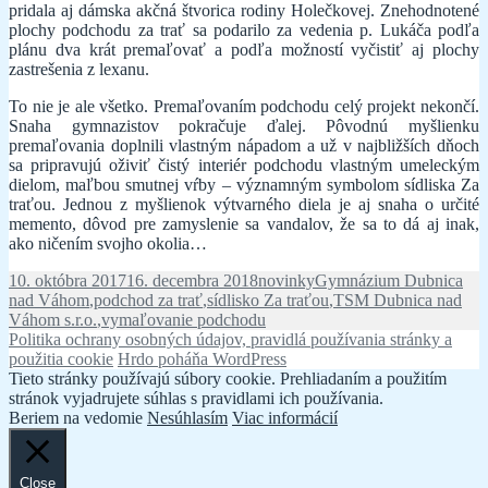
pridala aj dámska akčná štvorica rodiny Holečkovej. Znehodnotené
plochy podchodu za trať sa podarilo za vedenia p. Lukáča podľa
plánu dva krát premaľovať a podľa možností vyčistiť aj plochy
zastrešenia z lexanu.
To nie je ale všetko. Premaľovaním podchodu celý projekt nekončí.
Snaha gymnazistov pokračuje ďalej. Pôvodnú myšlienku
premaľovania doplnili vlastným nápadom a už v najbližších dňoch
sa pripravujú oživiť čistý interiér podchodu vlastným umeleckým
dielom, maľbou smutnej vŕby – významným symbolom sídliska Za
traťou. Jednou z myšlienok výtvarného diela je aj snaha o určité
memento, dôvod pre zamyslenie sa vandalov, že sa to dá aj inak,
ako ničením svojho okolia…
Publikované
Kategórie
Značky
10. októbra 2017
16. decembra 2018
novinky
Gymnázium Dubnica
nad Váhom
,
podchod za trať
,
sídlisko Za traťou
,
TSM Dubnica nad
Váhom s.r.o.
,
vymaľovanie podchodu
Politika ochrany osobných údajov, pravidlá používania stránky a
použitia cookie
Hrdo poháňa WordPress
Tieto stránky používajú súbory cookie. Prehliadaním a použitím
stránok vyjadrujete súhlas s pravidlami ich používania.
Beriem na vedomie
Nesúhlasím
Viac informácií
Close