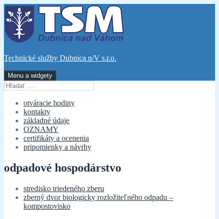
Preskočiť
na
obsah
Technické služby Dubnica n/V s.r.o.
Menu a widgety
Hľadať:
otváracie hodiny
kontakty
základné údaje
OZNAMY
certifikáty a ocenenia
pripomienky a návrhy
odpadové hospodárstvo
stredisko triedeného zberu
zberný dvor biologicky rozložiteľného odpadu –
kompostovisko