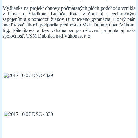
Myšlienka na projekt obnovy počmáraných plôch podchodu vznikla
v hlave p. Vladimíra Lukáča. Rátal v ňom aj s recipročným
zapojením a s pomocou žiakov Dubnického gymnázia. Dobrý plán
hneď v začiatkoch podporila prednostka MsÚ Dubnica nad Váhom,
Ing. Páleníková a bez váhania sa po oslovení pripojila aj naša
spoločnosť, TSM Dubnica nad Váhom s. r. o..