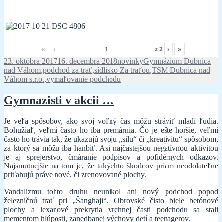
«
‹
z
2
›
»
Publikované
Kategórie
Značky
23. októbra 2017
16. decembra 2018
novinky
Gymnázium Dubnica
nad Váhom
,
podchod za trať
,
sídlisko Za traťou
,
TSM Dubnica nad
Váhom s.r.o.
,
vymaľovanie podchodu
Gymnazisti v akcii …
Je veľa spôsobov, ako svoj voľný čas môžu stráviť mladí ľudia.
Bohužiaľ, veľmi často ho iba premárnia. Čo je ešte horšie, veľmi
často ho trávia tak, že ukazujú svoju „silu“ či „kreativitu“ spôsobom,
za ktorý sa môžu iba hanbiť. Asi najčastejšou negatívnou aktivitou
je aj sprejerstvo, čmáranie podpisov a pofidérnych odkazov.
Najsmutnejšie na tom je, že takýchto škodcov priam neodolateľne
priťahujú práve nové, či zrenovované plochy.
Vandalizmu tohto druhu neunikol ani nový podchod popod
železničnú trať pri „Šanghaji“. Obrovské čisto biele betónové
plochy a lexanové prekrytia vrchnej časti podchodu sa stali
mementom hlúposti, zanedbanej výchovy detí a teenagerov.