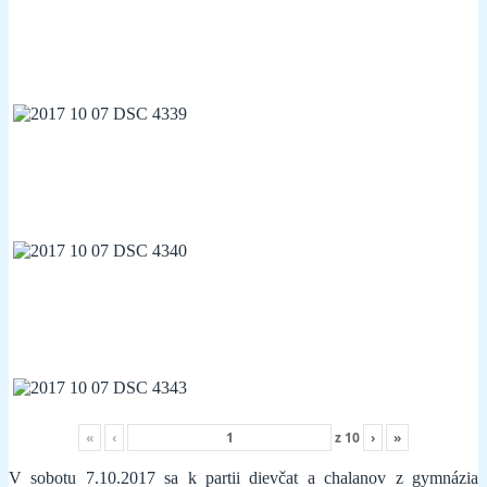
«
‹
z
10
›
»
V sobotu 7.10.2017 sa k partii dievčat a chalanov z gymnázia