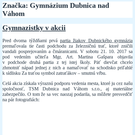
Značka:
Gymnázium Dubnica nad
Váhom
Gymnazistky v akcii
Pred dvoma týždňami prvá
partia žiakov Dubnického gymnázia
premaľovala tie časti podchodu za železničnú trať, ktoré zničili
vandali posprejovaním a čmáranicami. V sobotu 21. 10. 2017 sa
pod vedením učiteľa Mgr, Art. Martina Gašpara objavila
v podchode druhá partia z tej istej školy. Päť dievčat chcelo
zhmotniť nápad jednej z nich a namaľovať na schodisko priľahlé
k sídlisku Za traťou symbol zatraťákov – smutnú vŕbu.
Celá akcia získala výraznú podporu vedenia mesta, ktoré ju cez našu
spoločnosť, TSM Dubnica nad Váhom s.r.o., aj materiálne
zabezpečilo. O tom že sa vec naozaj podarila, sa môžete presvedčiť
na pár fotografiách: