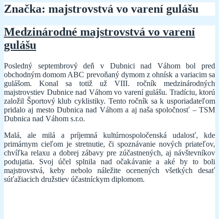
Značka:
majstrovstvá vo varení gulášu
Medzinárodné majstrovstvá vo varení
gulášu
Posledný septembrový deň v Dubnici nad Váhom bol pred
obchodným domom ABC prevoňaný dymom z ohnísk a variacim sa
gulášom. Konal sa totiž už VIII. ročník medzinárodných
majstrovstiev Dubnice nad Váhom vo varení gulášu. Tradíciu, ktorú
založil Športový klub cyklistiky. Tento ročník sa k usporiadateľom
pridalo aj mesto Dubnica nad Váhom a aj naša spoločnosť – TSM
Dubnica nad Váhom s.r.o.
Malá, ale milá a príjemná kultúrnospoločenská udalosť, kde
primárnym cieľom je stretnutie, či spoznávanie nových priateľov,
chvíľka relaxu a dobrej zábavy pre zúčastnených, aj návštevníkov
podujatia. Svoj účel splnila nad očakávanie a aké by to boli
majstrovstvá, keby nebolo náležite ocenených všetkých desať
súťažiacich družstiev účastníckym diplomom.