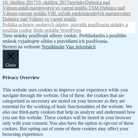
Publikované
Kategórie
Značky
10. októbra 2017
10. októbra 2017
novinky
Dubnica nad
Váhom
,
guláš
,
majstrovstvá vo varení gulášu
,
TSM Dubnica nad
Váhom
,
varenie gulášu
,
VIII. ročník medzinárodných majstrovstiev
Dubnice nad Váhom vo varení gulášu
Politika ochrany osobných údajov, pravidlá používania stránky a
použitia cookie
Hrdo poháňa WordPress
Tieto stránky používajú súbory cookie. Prehliadaním a použitím
stránok vyjadrujete súhlas s pravidlami ich používania.
Beriem na vedomie
Nesúhlasím
Viac informácií
Close
Privacy Overview
This website uses cookies to improve your experience while you
navigate through the website. Out of these, the cookies that are
categorized as necessary are stored on your browser as they are
essential for the working of basic functionalities of the website. We
also use third-party cookies that help us analyze and understand how
you use this website. These cookies will be stored in your browser
only with your consent. You also have the option to opt-out of these
cookies. But opting out of some of these cookies may affect your
browsing experience.