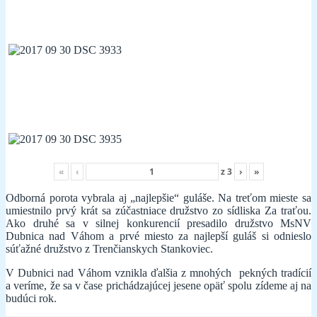
«
‹
z
3
›
»
Odborná porota vybrala aj „najlepšie“ guláše. Na treťom mieste sa
umiestnilo prvý krát sa zúčastniace družstvo zo sídliska Za traťou.
Ako druhé sa v silnej konkurencií presadilo družstvo MsNV
Dubnica nad Váhom a prvé miesto za najlepší guláš si odnieslo
súťažné družstvo z Trenčianskych Stankoviec.
V Dubnici nad Váhom vznikla ďalšia z mnohých pekných tradícií
a veríme, že sa v čase prichádzajúcej jesene opäť spolu zídeme aj na
budúci rok.