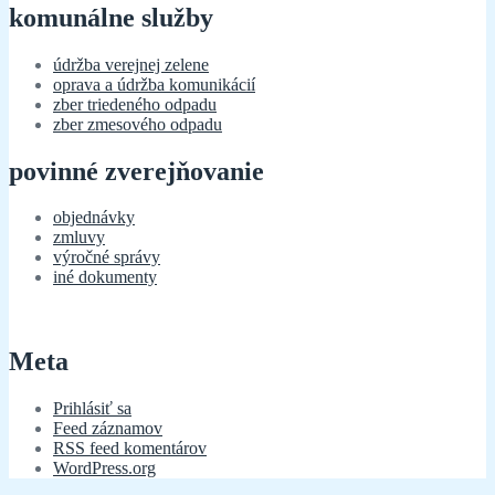
komunálne služby
údržba verejnej zelene
oprava a údržba komunikácií
zber triedeného odpadu
zber zmesového odpadu
povinné zverejňovanie
objednávky
zmluvy
výročné správy
iné dokumenty
Meta
Prihlásiť sa
Feed záznamov
RSS feed komentárov
WordPress.org