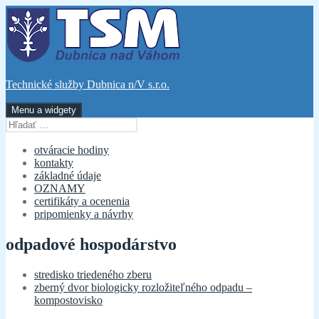
Preskočiť
na
obsah
Technické služby Dubnica n/V s.r.o.
Menu a widgety
Hľadať:
otváracie hodiny
kontakty
základné údaje
OZNAMY
certifikáty a ocenenia
pripomienky a návrhy
odpadové hospodárstvo
stredisko triedeného zberu
zberný dvor biologicky rozložiteľného odpadu –
kompostovisko