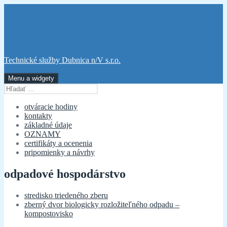
Preskočiť
na
obsah
Technické služby Dubnica n/V s.r.o.
Menu a widgety
Hľadať:
otváracie hodiny
kontakty
základné údaje
OZNAMY
certifikáty a ocenenia
pripomienky a návrhy
odpadové hospodárstvo
stredisko triedeného zberu
zberný dvor biologicky rozložiteľného odpadu –
kompostovisko