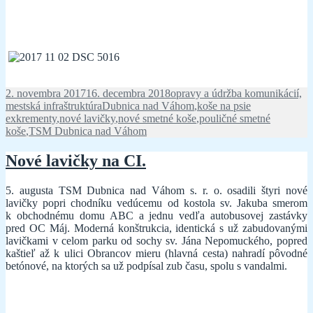
Publikované
Kategórie
2. novembra 2017
16. decembra 2018
opravy a údržba komunikácií,
Značky
mestská infraštruktúra
Dubnica nad Váhom
,
koše na psie
exkrementy
,
nové lavičky
,
nové smetné koše
,
pouličné smetné
koše
,
TSM Dubnica nad Váhom
Nové lavičky na CI.
5. augusta TSM Dubnica nad Váhom s. r. o. osadili štyri nové
lavičky popri chodníku vedúcemu od kostola sv. Jakuba smerom
k obchodnému domu ABC a jednu vedľa autobusovej zastávky
pred OC Máj. Moderná konštrukcia, identická s už zabudovanými
lavičkami v celom parku od sochy sv. Jána Nepomuckého, popred
kaštieľ až k ulici Obrancov mieru (hlavná cesta) nahradí pôvodné
betónové, na ktorých sa už podpísal zub času, spolu s vandalmi.