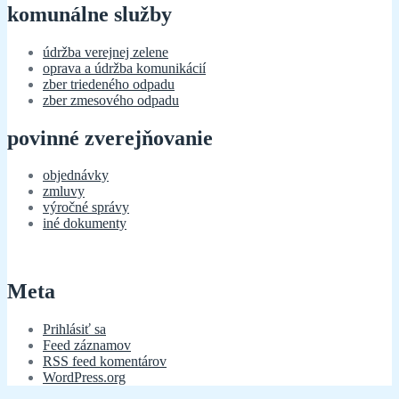
komunálne služby
údržba verejnej zelene
oprava a údržba komunikácií
zber triedeného odpadu
zber zmesového odpadu
povinné zverejňovanie
objednávky
zmluvy
výročné správy
iné dokumenty
Meta
Prihlásiť sa
Feed záznamov
RSS feed komentárov
WordPress.org