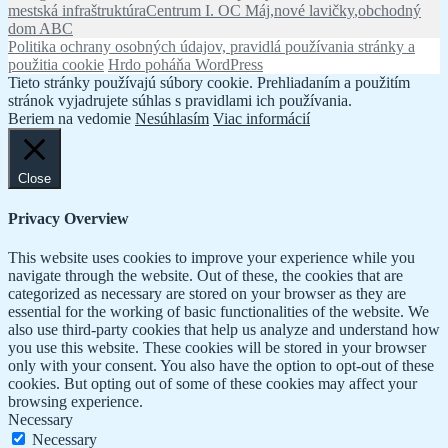
Značky
mestská infraštruktúra
Centrum I. OC Máj
,
nové lavičky
,
obchodný
dom ABC
Politika ochrany osobných údajov, pravidlá používania stránky a
použitia cookie
Hrdo poháňa WordPress
Tieto stránky používajú súbory cookie. Prehliadaním a použitím
stránok vyjadrujete súhlas s pravidlami ich používania.
Beriem na vedomie
Nesúhlasím
Viac informácií
Close
Privacy Overview
This website uses cookies to improve your experience while you
navigate through the website. Out of these, the cookies that are
categorized as necessary are stored on your browser as they are
essential for the working of basic functionalities of the website. We
also use third-party cookies that help us analyze and understand how
you use this website. These cookies will be stored in your browser
only with your consent. You also have the option to opt-out of these
cookies. But opting out of some of these cookies may affect your
browsing experience.
Necessary
Necessary