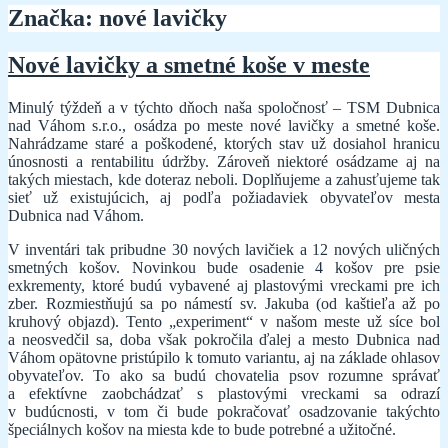
Značka:
nové lavičky
Nové lavičky a smetné koše v meste
Minulý týždeň a v týchto dňoch naša spoločnosť – TSM Dubnica
nad Váhom s.r.o., osádza po meste nové lavičky a smetné koše.
Nahrádzame staré a poškodené, ktorých stav už dosiahol hranicu
únosnosti a rentabilitu údržby. Zároveň niektoré osádzame aj na
takých miestach, kde doteraz neboli. Doplňujeme a zahusťujeme tak
sieť už existujúcich, aj podľa požiadaviek obyvateľov mesta
Dubnica nad Váhom.
V inventári tak pribudne 30 nových lavičiek a 12 nových uličných
smetných košov. Novinkou bude osadenie 4 košov pre psie
exkrementy, ktoré budú vybavené aj plastovými vreckami pre ich
zber. Rozmiestňujú sa po námestí sv. Jakuba (od kaštieľa až po
kruhový objazd). Tento „experiment“ v našom meste už síce bol
a neosvedčil sa, doba však pokročila ďalej a mesto Dubnica nad
Váhom opätovne pristúpilo k tomuto variantu, aj na základe ohlasov
obyvateľov. To ako sa budú chovatelia psov rozumne správať
a efektívne zaobchádzať s plastovými vreckami sa odrazí
v budúcnosti, v tom či bude pokračovať osadzovanie takýchto
špeciálnych košov na miesta kde to bude potrebné a užitočné.