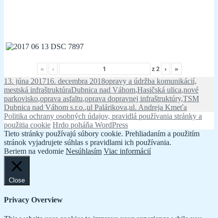
«
‹
z
2
›
»
Publikované
Kategórie
13. júna 2017
16. decembra 2018
opravy a údržba komunikácií,
Značky
mestská infraštruktúra
Dubnica nad Váhom
,
Hasičská ulica
,
nové
parkovisko
,
oprava asfaltu
,
oprava dopravnej infraštruktúry
,
TSM
Dubnica nad Váhom s.r.o.
,
ul Palárikova
,
ul. Andreja Kmeťa
Politika ochrany osobných údajov, pravidlá používania stránky a
použitia cookie
Hrdo poháňa WordPress
Tieto stránky používajú súbory cookie. Prehliadaním a použitím
stránok vyjadrujete súhlas s pravidlami ich používania.
Beriem na vedomie
Nesúhlasím
Viac informácií
Close
Privacy Overview