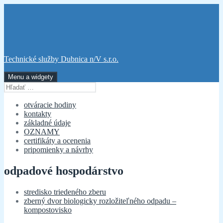
Preskočiť
na
obsah
Technické služby Dubnica n/V s.r.o.
Menu a widgety
Hľadať:
otváracie hodiny
kontakty
základné údaje
OZNAMY
certifikáty a ocenenia
pripomienky a návrhy
odpadové hospodárstvo
stredisko triedeného zberu
zberný dvor biologicky rozložiteľného odpadu –
kompostovisko