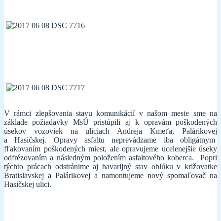
V rámci zlepšovania stavu komunikácií v našom meste sme na
základe požiadavky MsÚ pristúpili aj k opravám poškodených
úsekov vozoviek na uliciach Andreja Kmeťa, Palárikovej
a Hasičskej. Opravy asfaltu neprevádzame iba obligátnym
fľakovaním poškodených miest, ale opravujeme ucelenejšie úseky
odfrézovaním a následným položením asfaltového koberca. Popri
týchto prácach odstránime aj havarijný stav oblúku v križovatke
Bratislavskej a Palárikovej a namontujeme nový spomaľovač na
Hasičskej ulici.