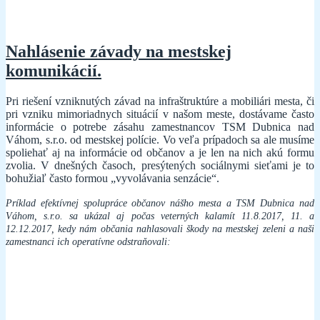
Nahlásenie závady na mestskej
komunikácií.
Pri riešení vzniknutých závad na infraštruktúre a mobiliári mesta, či
pri vzniku mimoriadnych situácií v našom meste, dostávame často
informácie o potrebe zásahu zamestnancov TSM Dubnica nad
Váhom, s.r.o. od mestskej polície. Vo veľa prípadoch sa ale musíme
spoliehať aj na informácie od občanov a je len na nich akú formu
zvolia. V dnešných časoch, presýtených sociálnymi sieťami je to
bohužiaľ často formou „vyvolávania senzácie“.
Príklad efektívnej spolupráce občanov nášho mesta a TSM Dubnica nad
Váhom, s.r.o. sa ukázal aj počas veterných kalamít 11.8.2017, 11. a
12.12.2017, kedy nám občania nahlasovali škody na mestskej zeleni a naši
zamestnanci ich operatívne odstraňovali: