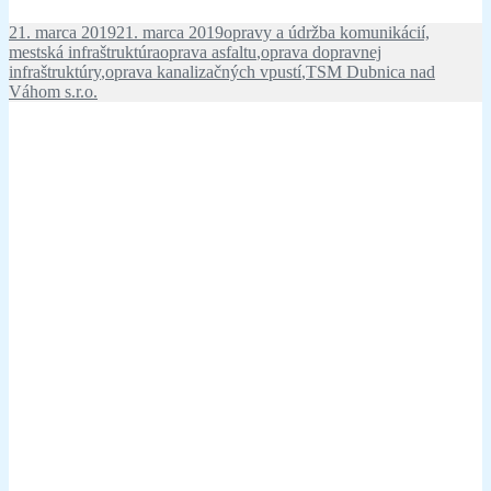
Publikované
Kategórie
21. marca 2019
21. marca 2019
opravy a údržba komunikácií,
Značky
mestská infraštruktúra
oprava asfaltu
,
oprava dopravnej
infraštruktúry
,
oprava kanalizačných vpustí
,
TSM Dubnica nad
Váhom s.r.o.