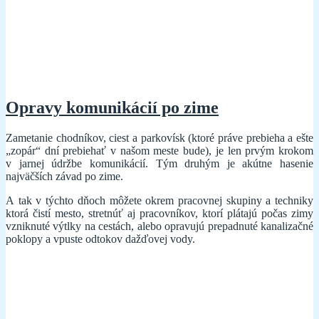
Opravy komunikácií po zime
Zametanie chodníkov, ciest a parkovísk (ktoré práve prebieha a ešte
„zopár“ dní prebiehať v našom meste bude), je len prvým krokom
v jarnej údržbe komunikácií. Tým druhým je akútne hasenie
najväčších závad po zime.
A tak v týchto dňoch môžete okrem pracovnej skupiny a techniky
ktorá čistí mesto, stretnúť aj pracovníkov, ktorí plátajú počas zimy
vzniknuté výtlky na cestách, alebo opravujú prepadnuté kanalizačné
poklopy a vpuste odtokov dažďovej vody.