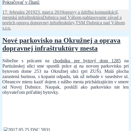
Nahlásenie
Pokračovať v čítaní:
závady
Publikované
Kategórie
17. februára 2019
23. marca 2019
opravy a údržba komunikácií,
na
Značky
mestská infraštruktúra
Dubnica nad Váhom
,
nahlasovanie závad a
mestskej
porúch
,
oprava dopravnej infraštruktúry
,
TSM Dubnica nad Váhom
komunikácií.
s.r.o.
Nové parkovisko na Okružnej a oprava
dopravnej infraštruktúry mesta
Súbežne s prácami na
chodníku pre bytový dom 1285
na
Partizánskej ulici sme spustili práce aj na novom parkovisku pri
bytovom dome 253 na Okružnej ulici (pri ZUŠ). Malá plocha
zarastená burinou, s kopami odpadu, tak už nebude v susedstve ul.
Obrancov mieru kaziť dojem z nášho mesta prichádzajúcim v smere
od Novej Dubnice. Naopak, poslúži ako parkovisko nie len
obyvateľom priľahlej bytovky.