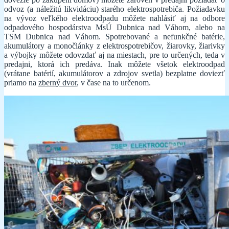
odvoz (a náležitú likvidáciu) starého elektrospotrebiča. Požiadavku
na vývoz veľkého elektroodpadu môžete nahlásiť aj na odbore
odpadového hospodárstva MsÚ Dubnica nad Váhom, alebo na
TSM Dubnica nad Váhom. Spotrebované a nefunkčné batérie,
akumulátory a monočlánky z elektrospotrebičov, žiarovky, žiarivky
a výbojky môžete odovzdať aj na miestach, pre to určených, teda v
predajni, ktorá ich predáva. Inak môžete všetok elektroodpad
(vrátane batérií, akumulátorov a zdrojov svetla) bezplatne doviezť
priamo na
zberný dvor
, v čase na to určenom.