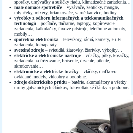
sporáky, umývačky a sušičky riadu, klimatizačné zariadenia…
malé domáce spotrebiče
– vysávače, žehličky, mangle,
mlynčeky, mixéry, hriankovače, varné kanvice, hodiny…
výrobky z odboru informačných a telekomunikačných
technológií
– počítače, tlačiarne, laptopy, kopírovacie
zariadenia, kalkulačky, faxové prístroje, telefónne automaty,
mobily…
spotrebná elektronika
– televízory, rádiá, kamery, Hi-Fi
zariadenia, fotoaparáty…
svetelné zdroje
– svietidlá, žiarovky, žiarivky, výbojky…
elektrické a elektronické nástroje
– vŕtačky, pílky, kosačky,
zariadenia na frézovanie, brúsenie, drvenie, pílenie,
skrutkovanie…
elektronické a elektrické hračky
– vláčiky, diaľkovo
ovládané modely, videohry a podobne.
zdroje elektrického prúdu
– batérie, akumulátory a všetky
druhy galvanických článkov, fotovoltaické články a podobne.