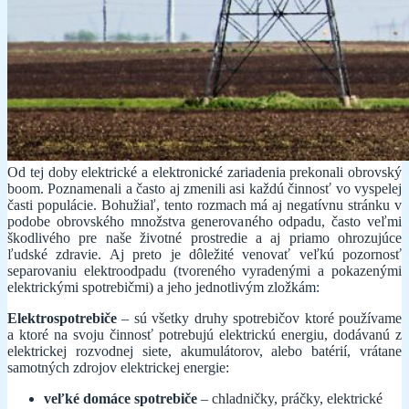
Od tej doby elektrické a elektronické zariadenia prekonali obrovský
boom. Poznamenali a často aj zmenili asi každú činnosť vo vyspelej
časti populácie. Bohužiaľ, tento rozmach má aj negatívnu stránku v
podobe obrovského množstva generovaného odpadu, často veľmi
škodlivého pre naše životné prostredie a aj priamo ohrozujúce
ľudské zdravie. Aj preto je dôležité venovať veľkú pozornosť
separovaniu elektroodpadu (tvoreného vyradenými a pokazenými
elektrickými spotrebičmi) a jeho jednotlivým zložkám:
Elektrospotrebiče
– sú všetky druhy spotrebičov ktoré používame
a ktoré na svoju činnosť potrebujú elektrickú energiu, dodávanú z
elektrickej rozvodnej siete, akumulátorov, alebo batérií, vrátane
samotných zdrojov elektrickej energie:
veľké domáce spotrebiče
– chladničky, práčky, elektrické