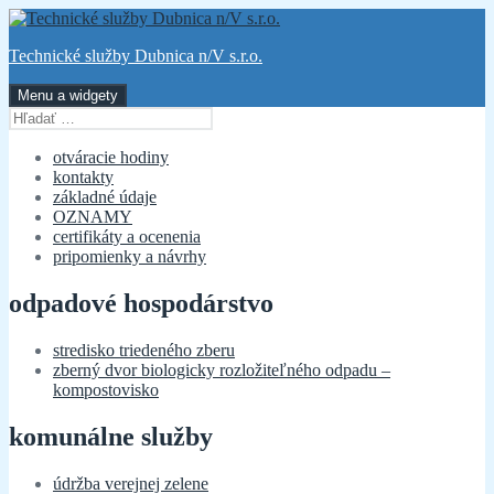
Preskočiť
na
Technické služby Dubnica n/V s.r.o.
obsah
Menu a widgety
Hľadať:
otváracie hodiny
kontakty
základné údaje
OZNAMY
certifikáty a ocenenia
pripomienky a návrhy
odpadové hospodárstvo
stredisko triedeného zberu
zberný dvor biologicky rozložiteľného odpadu –
kompostovisko
komunálne služby
údržba verejnej zelene