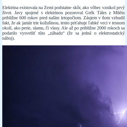
Elektrina existovala na Zemi podstatne skôr, ako vôbec vznikol prvý
život. Javy spojené s elektrinou pozoroval Grék Táles z Milétu
približne 600 rokov pred našim letopočtom. Záujem v ňom vzbudil
fakt, že ak jantár trie kožušinou, tento priťahuje ľahké veci v tesnom
okolí, ako perie, slamu, či vlasy. Ale až po približne 2000 rokoch sa
podarilo vysvetliť túto „záhadu“ (že sa jedná o elektrostatický
náboj).