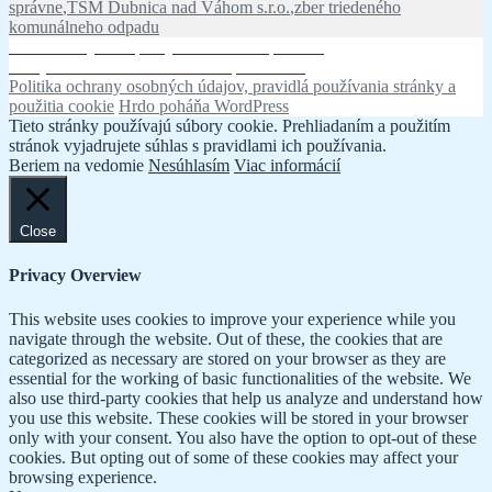
správne
,
TSM Dubnica nad Váhom s.r.o.
,
zber triedeného
komunálneho odpadu
Navigácia
Predchádzajúci
Predchádzajúca
Opravy komunikácií po zime
Ďalší
článok:
Ďalej
Otvorenie mestského kompostoviska
v
článok:
Politika ochrany osobných údajov, pravidlá používania stránky a
článku
použitia cookie
Hrdo poháňa WordPress
Tieto stránky používajú súbory cookie. Prehliadaním a použitím
stránok vyjadrujete súhlas s pravidlami ich používania.
Beriem na vedomie
Nesúhlasím
Viac informácií
Close
Privacy Overview
This website uses cookies to improve your experience while you
navigate through the website. Out of these, the cookies that are
categorized as necessary are stored on your browser as they are
essential for the working of basic functionalities of the website. We
also use third-party cookies that help us analyze and understand how
you use this website. These cookies will be stored in your browser
only with your consent. You also have the option to opt-out of these
cookies. But opting out of some of these cookies may affect your
browsing experience.