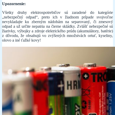
Upozornenie:
Všetky druhy elektrospotrebičov sú zaradené do kategórie
„nebezpečný odpad“, preto ich v žiadnom prípade svojvoľne
nevykladajte ku zberným nádobám na separovaný, či zmesový
odpad a už určite nepatria na čierne skládky. Zvlášť nebezpečné sú
žiarivky, výbojky a zdroje elektrického prúdu (akumulátory, batérie)
z dôvodu, že obsahujú vo zvýšených množstvách ortuť, kyseliny,
olovo a iné ťažké kovy!