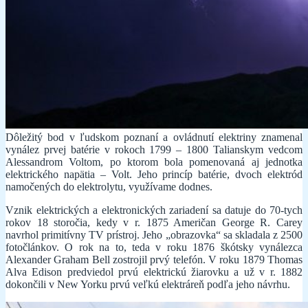
Dôležitý bod v ľudskom poznaní a ovládnutí elektriny znamenal
vynález prvej batérie v rokoch 1799 – 1800 Talianskym vedcom
Alessandrom Voltom, po ktorom bola pomenovaná aj jednotka
elektrického napätia – Volt. Jeho princíp batérie, dvoch elektród
namočených do elektrolytu, využívame dodnes.
Vznik elektrických a elektronických zariadení sa datuje do 70-tych
rokov 18 storočia, kedy v r. 1875 Američan George R. Carey
navrhol primitívny TV prístroj. Jeho „obrazovka“ sa skladala z 2500
fotočlánkov. O rok na to, teda v roku 1876 škótsky vynálezca
Alexander Graham Bell zostrojil prvý telefón. V roku 1879 Thomas
Alva Edison predviedol prvú elektrickú žiarovku a už v r. 1882
dokončili v New Yorku prvú veľkú elektráreň podľa jeho návrhu.