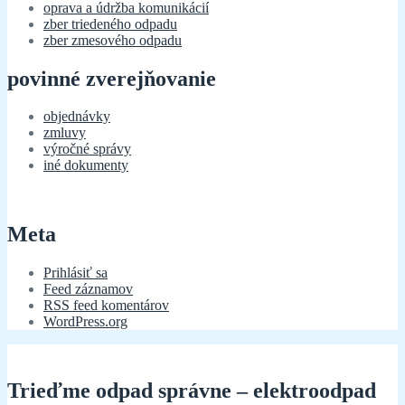
oprava a údržba komunikácií
zber triedeného odpadu
zber zmesového odpadu
povinné zverejňovanie
objednávky
zmluvy
výročné správy
iné dokumenty
Meta
Prihlásiť sa
Feed záznamov
RSS feed komentárov
WordPress.org
Trieďme odpad správne – elektroodpad