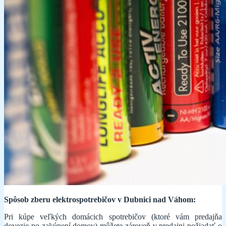
Spôsob zberu elektrospotrebičov v Dubnici nad Váhom:
Pri kúpe veľkých domácich spotrebičov (ktoré vám predajňa
dovezie po zakúpení domov) môžete zároveň v predajni požiadať o