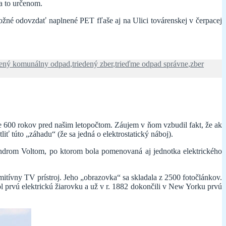
a to určenom.
žné odovzdať naplnené PET fľaše aj na Ulici továrenskej v čerpacej
dený komunálny odpad
,
triedený zber
,
trieďme odpad správne
,
zber
žne 600 rokov pred našim letopočtom. Záujem v ňom vzbudil fakt, že ak
liť túto „záhadu“ (že sa jedná o elektrostatický náboj).
ndrom Voltom, po ktorom bola pomenovaná aj jednotka elektrického
mitívny TV prístroj. Jeho „obrazovka“ sa skladala z 2500 fotočlánkov.
 prvú elektrickú žiarovku a už v r. 1882 dokončili v New Yorku prvú