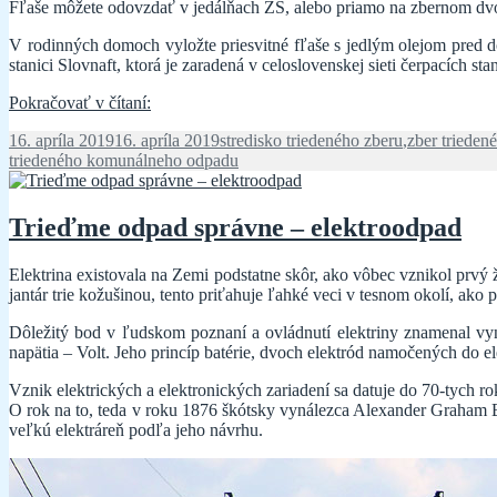
Fľaše môžete odovzdať v jedálňach ZŠ, alebo priamo na zbernom dvo
V rodinných domoch vyložte priesvitné fľaše s jedlým olejom pred 
stanici Slovnaft, ktorá je zaradená v celoslovenskej sieti čerpacích s
Trieďme
Pokračovať v čítaní:
odpad
Publikované
Kategórie
16. apríla 2019
16. apríla 2019
stredisko triedeného zberu
,
zber triede
správne
triedeného komunálneho odpadu
–
ostatný
odpad
z
Trieďme odpad správne – elektroodpad
domácností
Elektrina existovala na Zemi podstatne skôr, ako vôbec vznikol prvý 
jantár trie kožušinou, tento priťahuje ľahké veci v tesnom okolí, ako p
Dôležitý bod v ľudskom poznaní a ovládnutí elektriny znamenal v
napätia – Volt. Jeho princíp batérie, dvoch elektród namočených do e
Vznik elektrických a elektronických zariadení sa datuje do 70-tych r
O rok na to, teda v roku 1876 škótsky vynálezca Alexander Graham B
veľkú elektráreň podľa jeho návrhu.