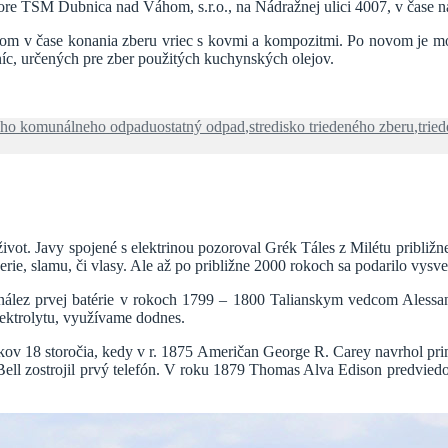
re TSM Dubnica nad Váhom, s.r.o., na Nádražnej ulici 4007, v čase n
dom v čase konania zberu vriec s kovmi a kompozitmi. Po novom je mo
taníc, určených pre zber použitých kuchynských olejov.
Značky
ného komunálneho odpadu
ostatný odpad
,
stredisko triedeného zberu
,
trie
život. Javy spojené s elektrinou pozoroval Grék Táles z Milétu pribli
erie, slamu, či vlasy. Ale až po približne 2000 rokoch sa podarilo vysvet
ynález prvej batérie v rokoch 1799 – 1800 Talianskym vedcom Alessa
lektrolytu, využívame dodnes.
okov 18 storočia, kedy v r. 1875 Američan George R. Carey navrhol pri
ell zostrojil prvý telefón. V roku 1879 Thomas Alva Edison predviedol