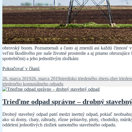
obrovský boom. Poznamenali a často aj zmenili asi každú činnosť 
veľmi škodlivého pre naše životné prostredie a aj priamo ohrozujúc
spotrebičmi) a jeho jednotlivým zložkám:
Trieďme
Pokračovať v čítaní:
odpad
Publikované
Kategórie
26. marca 2019
26. marca 2019
stredisko triedeného zberu
,
zber tried
správne
triedeného komunálneho odpadu
–
elektroodpad
Trieďme odpad správne – drobný stavebn
Drobný stavebný odpad patrí medzi inertný odpad, pokiaľ neobsahuj
ako sú domy, chaty, záhrady, rôzne prístavby, ploty, chodníky, múri
oddelení jednotlivých zložiek samotného stavebného odpadu.