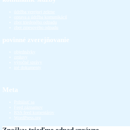
údržba verejnej zelene
oprava a údržba komunikácií
zber triedeného odpadu
zber zmesového odpadu
povinné zverejňovanie
objednávky
zmluvy
výročné správy
iné dokumenty
Meta
Prihlásiť sa
Feed záznamov
RSS feed komentárov
WordPress.org