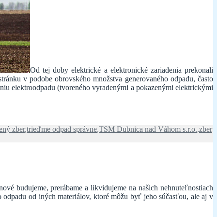
Od tej doby elektrické a elektronické zariadenia prekonali
u stránku v podobe obrovského množstva generovaného odpadu, často
vaniu elektroodpadu (tvoreného vyradenými a pokazenými elektrickými
dený zber
,
trieďme odpad správne
,
TSM Dubnica nad Váhom s.r.o.
,
zber
 nové budujeme, prerábame a likvidujeme na našich nehnuteľnostiach
o odpadu od iných materiálov, ktoré môžu byť jeho súčasťou, ale aj v