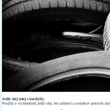
Jedlý olej (olej z kuchýň):
Použitý a vychladnutý jedlý olej, bez prímesí a zostatkov potravín zle