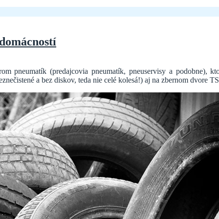
 domácností
rom pneumatík (predajcovia pneumatík, pneuservisy a podobne), k
ečistené a bez diskov, teda nie celé kolesá!) aj na zbernom dvore T