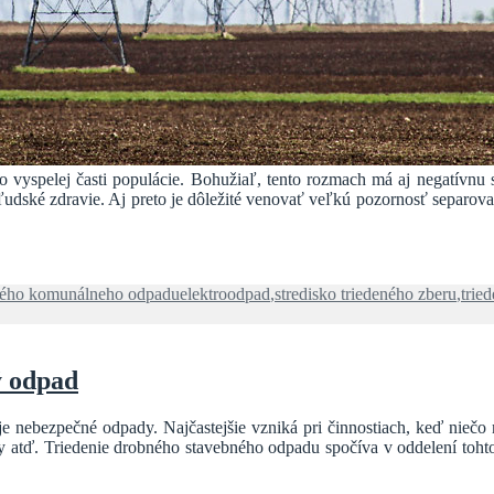
vo vyspelej časti populácie. Bohužiaľ, tento rozmach má aj negatívn
e ľudské zdravie. Aj preto je dôležité venovať veľkú pozornosť separo
Značky
eného komunálneho odpadu
elektroodpad
,
stredisko triedeného zberu
,
trie
ý odpad
e nebezpečné odpady. Najčastejšie vzniká pri činnostiach, keď niečo
ky atď. Triedenie drobného stavebného odpadu spočíva v oddelení toht