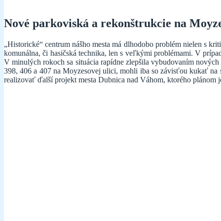
Nové parkoviská a rekonštrukcie na Moyze
„Historické“ centrum nášho mesta má dlhodobo problém nielen s krit
komunálna, či hasičská technika, len s veľkými problémami. V príp
V minulých rokoch sa situácia rapídne zlepšila vybudovaním nových p
398, 406 a 407 na Moyzesovej ulici, mohli iba so závisťou kukať na 
realizovať ďalší projekt mesta Dubnica nad Váhom, ktorého plánom je 