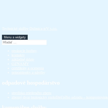
Preskočiť
na
obsah
Technické služby Dubnica n/V s.r.o.
Menu a widgety
Hľadať:
otváracie hodiny
kontakty
základné údaje
OZNAMY
certifikáty a ocenenia
pripomienky a návrhy
odpadové hospodárstvo
stredisko triedeného zberu
zberný dvor biologicky rozložiteľného odpadu – kompostovisk
komunálne služby