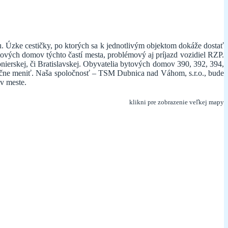
. Úzke cestičky, po ktorých sa k jednotlivým objektom dokáže dostať
vých domov týchto častí mesta, problémový aj príjazd vozidiel RZP.
nierskej, či Bratislavskej. Obyvatelia bytových domov 390, 392, 394,
a začne meniť. Naša spoločnosť – TSM Dubnica nad Váhom, s.r.o., bude
 v meste.
klikni pre zobrazenie veľkej mapy