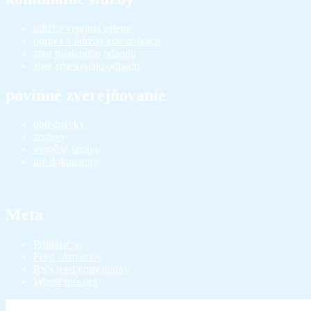
údržba verejnej zelene
oprava a údržba komunikácií
zber triedeného odpadu
zber zmesového odpadu
povinné zverejňovanie
objednávky
zmluvy
výročné správy
iné dokumenty
Meta
Prihlásiť sa
Feed záznamov
RSS feed komentárov
WordPress.org