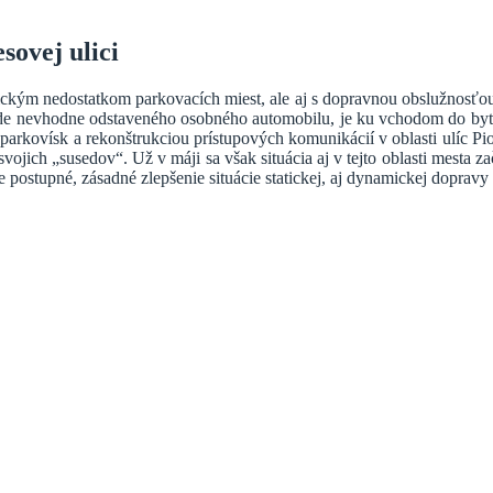
sovej ulici
ickým nedostatkom parkovacích miest, ale aj s dopravnou obslužnosťou
ade nevhodne odstaveného osobného automobilu, je ku vchodom do byto
arkovísk a rekonštrukciou prístupových komunikácií v oblasti ulíc Pio
svojich „susedov“. Už v máji sa však situácia aj v tejto oblasti mest
postupné, zásadné zlepšenie situácie statickej, aj dynamickej dopravy