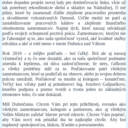
dobre dopadne projekt novej haly pre dotrieďovaciu linku, vízie už
tak potrebnej rekonštrukcie dielní a skladov na Nádražnej, či iné
plány, ktoré by znamenali ďalšie zlepšenie pracovného prostredia
a skvalitnenie vykonávaných činností. Určite medzi ne patrí aj
zastabilizovanie pracovných kádrov a zlepšenie finančného
ohodnotenia zamestnancov. Najmä tých, ktorí naozaj odvádzajú
podľa svojich schopností poctivú prácu. Zamestnancov, ktorým nie
je ľahostajné aj to, ako naša spoločnosť vyzerá, aké kvalitné služby
odvádza a aké si robí meno v meste Dubnica nad Váhom
Rok 2016 – z môjho pohľadu – bol ťažký. Bol ale aj naozaj
výnimočný a to čo sme dosiahli, ako sa naša spoločnosť podstatne
zmenila k lepšiemu, mi dáva zadosťučinenie, že stres, ťažkosti
a všetky problémy stáli za to. Poďakovanie patrí všetkým
zamestnancom, ktorí sa podieľali na obnove, alebo ju svojou dobrou
prácou umožnili. Poďakovať sa musím aj kolegom – konateľom.
Veľký kus vďaky patrí aj primátorovi Ing. Jozefovi Gašparíkovi,
ktorého podpora a pomoc tvorili a tvoria jeden zo základných
elementov toho, čo sme dokázali.
Milí Dubničania. Chcem Vám pri tejto príležitosti, rovnako ako
všetkým zamestnancom, kolegom a partnerom, ako aj všetkým
Vašim blízkym zaželať hlavne pevné zdravie. Chcem Vám popriať,
aby Vám nový rok prinášal iba tie najkrajšie chvíle. Aby bol
naplnený spokojnosťou, láskou, šťastím a porozumením.