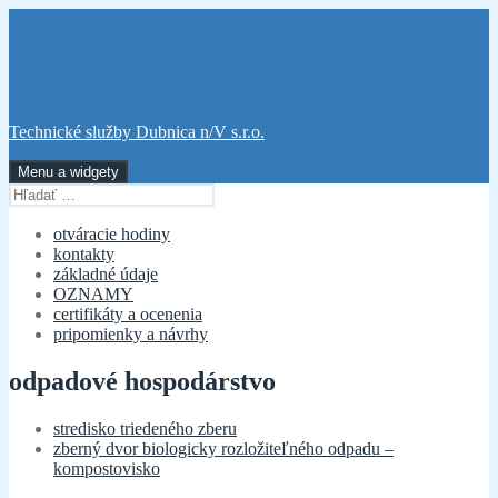
Preskočiť
na
obsah
Technické služby Dubnica n/V s.r.o.
Menu a widgety
Hľadať:
otváracie hodiny
kontakty
základné údaje
OZNAMY
certifikáty a ocenenia
pripomienky a návrhy
odpadové hospodárstvo
stredisko triedeného zberu
zberný dvor biologicky rozložiteľného odpadu –
kompostovisko