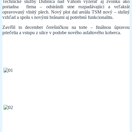
Technické služby Dubnica nad Váhom vyzerať aj zvonku ako
poriadna firma – odstránili sme rozpadávajúci a veľakrát
opravovaný vlnitý plech. Nový plot dal areálu TSM nový – slušný
vzhľad a spolu s novými bránami aj potrebnú funkcionalitu.
Zavŕšil to december čerešničkou na torte – finálnou úpravou
priečelia a vstupu z ulice v podobe nového asfaltového koberca.