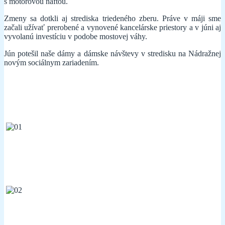
s motorovou naftou.
Zmeny sa dotkli aj strediska triedeného zberu. Práve v máji sme
začali užívať prerobené a vynovené kancelárske priestory a v júni aj
vyvolanú investíciu v podobe mostovej váhy.
Jún potešil naše dámy a dámske návštevy v stredisku na Nádražnej
novým sociálnym zariadením.