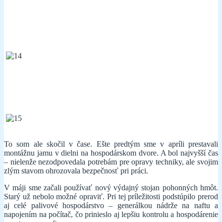
To som ale skočil v čase. Ešte predtým sme v apríli prestavali
montážnu jamu v dielni na hospodárskom dvore. A bol najvyšší čas
– nielenže nezodpovedala potrebám pre opravy techniky, ale svojim
zlým stavom ohrozovala bezpečnosť pri práci.
V máji sme začali používať nový výdajný stojan pohonných hmôt.
Starý už nebolo možné opraviť. Pri tej príležitosti podstúpilo prerod
aj celé palivové hospodárstvo – generálkou nádrže na naftu a
napojením na počítač, čo prinieslo aj lepšiu kontrolu a hospodárenie