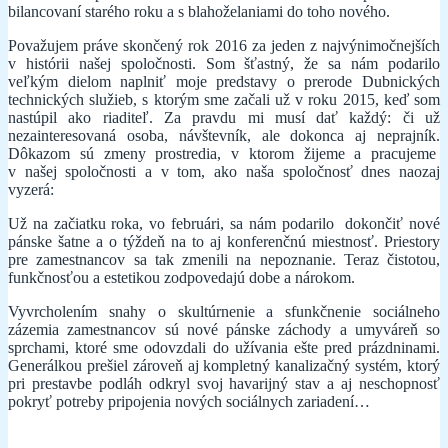
bilancovaní starého roku a s blahoželaniami do toho nového.
Považujem práve skončený rok 2016 za jeden z najvýnimočnejších
v histórii našej spoločnosti. Som šťastný, že sa nám podarilo
veľkým dielom naplniť moje predstavy o prerode Dubnických
technických služieb, s ktorým sme začali už v roku 2015, keď som
nastúpil ako riaditeľ. Za pravdu mi musí dať každý: či už
nezainteresovaná osoba, návštevník, ale dokonca aj neprajník.
Dôkazom sú zmeny prostredia, v ktorom žijeme a pracujeme
v našej spoločnosti a v tom, ako naša spoločnosť dnes naozaj
vyzerá:
Už na začiatku roka, vo februári, sa nám podarilo dokončiť nové
pánske šatne a o týždeň na to aj konferenčnú miestnosť. Priestory
pre zamestnancov sa tak zmenili na nepoznanie. Teraz čistotou,
funkčnosťou a estetikou zodpovedajú dobe a nárokom.
Vyvrcholením snahy o skultúrnenie a sfunkčnenie sociálneho
zázemia zamestnancov sú nové pánske záchody a umyváreň so
sprchami, ktoré sme odovzdali do užívania ešte pred prázdninami.
Generálkou prešiel zároveň aj kompletný kanalizačný systém, ktorý
pri prestavbe podláh odkryl svoj havarijný stav a aj neschopnosť
pokryť potreby pripojenia nových sociálnych zariadení…