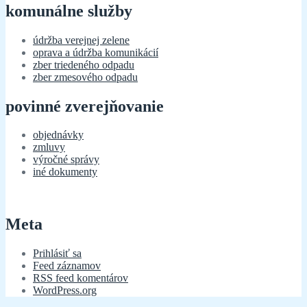
komunálne služby
údržba verejnej zelene
oprava a údržba komunikácií
zber triedeného odpadu
zber zmesového odpadu
povinné zverejňovanie
objednávky
zmluvy
výročné správy
iné dokumenty
Meta
Prihlásiť sa
Feed záznamov
RSS feed komentárov
WordPress.org