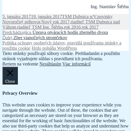
Ing. Stanislav Štěrba
Publikované
Autor
Kategórie
Značky
5. januára 2017
19. januára 2017
TSM Dubnica n/V.
novinky
Novoročný príhovor
,
Nový rok 2017
,
riaditeľ TSM Dubnica nad
Váhom
,
riaditeľ TSM Ing. Štěrba
,
rok 2016
,
rok 2017
Navigácia
Predchádzajúci
Predchádzajúca
Úprava otváracích hodín zberného dvora
Ďalší
článok:
Ďalej
Zber vianočných stromčekov
v
článok:
Politika ochrany osobných údajov, pravidlá používania stránky a
článku
použitia cookie
Hrdo poháňa WordPress
Tieto stránky používajú súbory cookie. Prehliadaním a použitím
stránok vyjadrujete súhlas s pravidlami ich používania.
Beriem na vedomie
Nesúhlasím
Viac informácií
Close
Privacy Overview
This website uses cookies to improve your experience while you
navigate through the website. Out of these, the cookies that are
categorized as necessary are stored on your browser as they are
essential for the working of basic functionalities of the website. We
also use third-party cookies that help us analyze and understand how