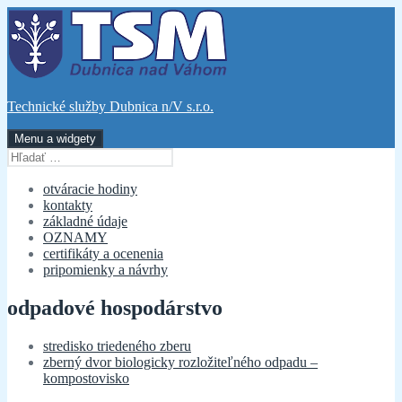
Preskočiť
na
obsah
Technické služby Dubnica n/V s.r.o.
Menu a widgety
Hľadať:
otváracie hodiny
kontakty
základné údaje
OZNAMY
certifikáty a ocenenia
pripomienky a návrhy
odpadové hospodárstvo
stredisko triedeného zberu
zberný dvor biologicky rozložiteľného odpadu –
kompostovisko