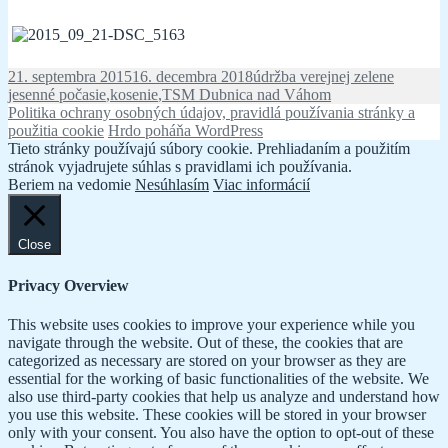
Publikované
Kategórie
Značky
21. septembra 2015
16. decembra 2018
údržba verejnej zelene
jesenné počasie
,
kosenie
,
TSM Dubnica nad Váhom
Politika ochrany osobných údajov, pravidlá používania stránky a
použitia cookie
Hrdo poháňa WordPress
Tieto stránky používajú súbory cookie. Prehliadaním a použitím
stránok vyjadrujete súhlas s pravidlami ich používania.
Beriem na vedomie
Nesúhlasím
Viac informácií
Close
Privacy Overview
This website uses cookies to improve your experience while you
navigate through the website. Out of these, the cookies that are
categorized as necessary are stored on your browser as they are
essential for the working of basic functionalities of the website. We
also use third-party cookies that help us analyze and understand how
you use this website. These cookies will be stored in your browser
only with your consent. You also have the option to opt-out of these