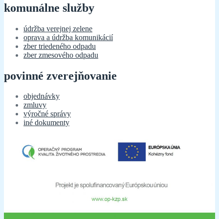
komunálne služby
údržba verejnej zelene
oprava a údržba komunikácií
zber triedeného odpadu
zber zmesového odpadu
povinné zverejňovanie
objednávky
zmluvy
výročné správy
iné dokumenty