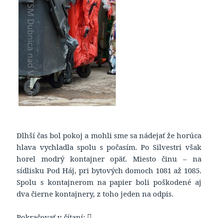
Dlhší čas bol pokoj a mohli sme sa nádejať že horúca
hlava vychladla spolu s počasím. Po Silvestri však
horel modrý kontajner opäť. Miesto činu – na
sídlisku Pod Háj, pri bytových domoch 1081 až 1085.
Spolu s kontajnerom na papier boli poškodené aj
dva čierne kontajnery, z toho jeden na odpis.
Fantóm z Dubnice – podpaľač kontajne
Pokračovať v čítaní: