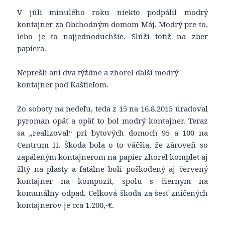
V júli minulého roku niekto podpálil modrý
kontajner za Obchodným domom Máj. Modrý pre to,
lebo je to najjednoduchšie. Slúži totiž na zber
papiera.
Neprešli ani dva týždne a zhorel ďalší modrý
kontajner pod Kaštieľom.
Zo soboty na nedeľu, teda z 15 na 16.8.2015 úradoval
pyroman opäť a opäť to bol modrý kontajner. Teraz
sa „realizoval“ pri bytových domoch 95 a 100 na
Centrum II. Škoda bola o to väčšia, že zároveň so
zapáleným kontajnerom na papier zhorel komplet aj
žltý na plasty a fatálne boli poškodený aj červený
kontajner na kompozit, spolu s čiernym na
komunálny odpad. Celková škoda za šesť zničených
kontajnerov je cca 1.200,-€.