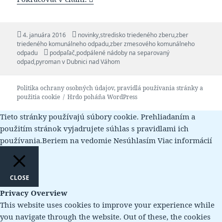
Publikované
Kategórie
4. januára 2016
novinky
,
stredisko triedeného zberu
,
zber
triedeného komunálneho odpadu
,
zber zmesového komunálneho
Značky
odpadu
podpaľač
,
podpálené nádoby na separovaný
odpad
,
pyroman v Dubnici nad Váhom
Politika ochrany osobných údajov, pravidlá používania stránky a
použitia cookie
Hrdo poháňa WordPress
Tieto stránky používajú súbory cookie. Prehliadaním a
použitím stránok vyjadrujete súhlas s pravidlami ich
používania.
Beriem na vedomie
Nesúhlasím
Viac informácií
CLOSE
Privacy Overview
This website uses cookies to improve your experience while
you navigate through the website. Out of these, the cookies