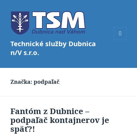
Technické služby Dubnica
MENU
A
n/V s.r.o.
WIDGETY
Značka:
podpaľač
Fantóm z Dubnice –
podpaľač kontajnerov je
späť?!