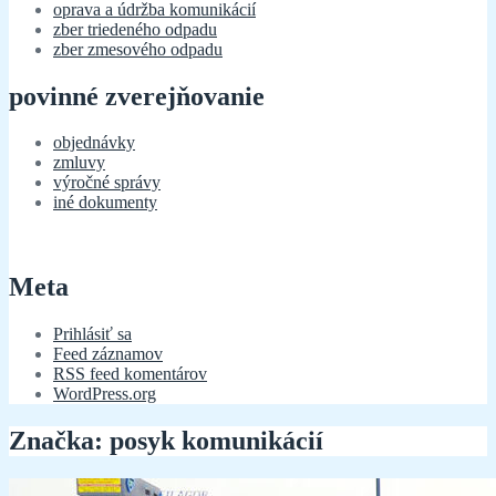
oprava a údržba komunikácií
zber triedeného odpadu
zber zmesového odpadu
povinné zverejňovanie
objednávky
zmluvy
výročné správy
iné dokumenty
Meta
Prihlásiť sa
Feed záznamov
RSS feed komentárov
WordPress.org
Značka:
posyk komunikácií