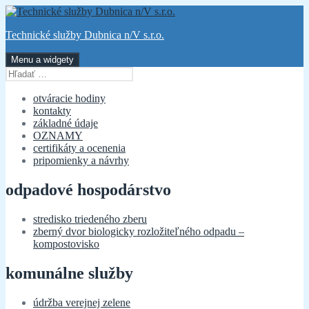
Preskočiť
na
Technické služby Dubnica n/V s.r.o.
obsah
Menu a widgety
Hľadať:
otváracie hodiny
kontakty
základné údaje
OZNAMY
certifikáty a ocenenia
pripomienky a návrhy
odpadové hospodárstvo
stredisko triedeného zberu
zberný dvor biologicky rozložiteľného odpadu –
kompostovisko
komunálne služby
údržba verejnej zelene