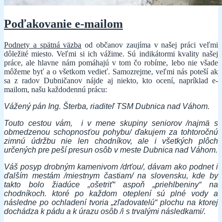
Poďakovanie e-mailom
Podnety a spätná väzba
od občanov zaujíma v našej práci veľmi
dôležité miesto. Veľmi si ich vážime. Sú indikátormi kvality našej
práce, ale hlavne nám pomáhajú v tom čo robíme, lebo nie všade
môžeme byť a o všetkom vedieť. Samozrejme, veľmi nás poteší ak
sa z radov Dubničanov nájde aj niekto, kto ocení, napríklad e-
mailom, našu každodennú prácu:
Vážený pán Ing. Šterba, riaditeľ TSM Dubnica nad Váhom.
Touto cestou vám, i v mene skupiny seniorov /najmä s
obmedzenou schopnosťou pohybu/ ďakujem za tohtoročnú
zimnú údržbu nie len chodníkov, ale i všetkých plôch
určených pre peší presun osôb v meste Dubnica nad Váhom.
Váš posyp drobným kamenivom /drťou/, dávam ako podnet i
ďalším mestám /miestnym častiam/ na slovensku, kde by
takto bolo žiadúce „ošetriť“ aspoň „priehlbeniny“ na
chodníkoch. ktoré po každom oteplení sú plné vody a
následne po ochladení tvoria „zľadovatelú“ plochu na ktorej
dochádza k pádu a k úrazu osôb /i s trvalými následkami/.