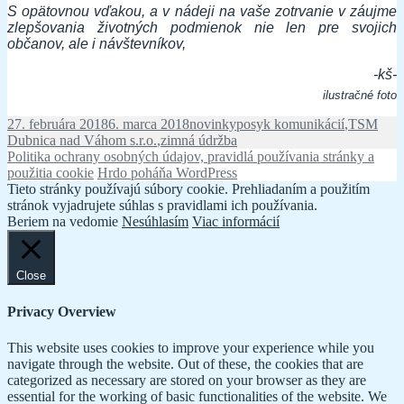
S opätovnou vďakou, a v nádeji na vaše zotrvanie v záujme
zlepšovania životných podmienok nie len pre svojich
občanov, ale i návštevníkov,
-kš-
ilustračné foto
Publikované
Kategórie
Značky
27. februára 2018
6. marca 2018
novinky
posyk komunikácií
,
TSM
Dubnica nad Váhom s.r.o.
,
zimná údržba
Politika ochrany osobných údajov, pravidlá používania stránky a
použitia cookie
Hrdo poháňa WordPress
Tieto stránky používajú súbory cookie. Prehliadaním a použitím
stránok vyjadrujete súhlas s pravidlami ich používania.
Beriem na vedomie
Nesúhlasím
Viac informácií
Close
Privacy Overview
This website uses cookies to improve your experience while you
navigate through the website. Out of these, the cookies that are
categorized as necessary are stored on your browser as they are
essential for the working of basic functionalities of the website. We