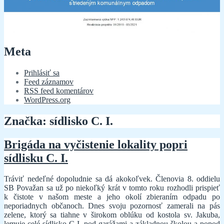
Meta
Prihlásiť sa
Feed záznamov
RSS feed komentárov
WordPress.org
Značka:
sídlisko C. I.
Brigáda na vyčistenie lokality popri
sídlisku C. I.
Tráviť nedeľné dopoludnie sa dá akokoľvek. Členovia 8. oddielu
SB Považan sa už po niekoľký krát v tomto roku rozhodli prispieť
k čistote v našom meste a jeho okolí zbieraním odpadu po
neporiadnych občanoch. Dnes svoju pozornosť zamerali na pás
zelene, ktorý sa tiahne v širokom oblúku od kostola sv. Jakuba,
lemuje celé sídlisko C I. pod garážami a základnou školou a popod