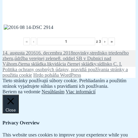
«
‹
z
3
›
»
Publikované
Kategórie
14. augusta 2016
16. decembra 2018
novinky
,
stredisko triedeného
Značky
zberu
,
údržba verejnej zelene
8. oddiel SB v Dubnici nad
Váhom
,
čierna skládka
,
likvidácia čiernej skládky
,
sídlisko C. I.
Politika ochrany osobných údajov, pravidlá používania stránky a
použitia cookie
Hrdo poháňa WordPress
Tieto stránky používajú súbory cookie. Prehliadaním a použitím
stránok vyjadrujete súhlas s pravidlami ich používania.
Beriem na vedomie
Nesúhlasím
Viac informácií
Close
Privacy Overview
This website uses cookies to improve your experience while you