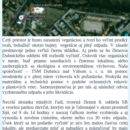
Celý priestor je husto zarastený vegetáciou a tvorí ho veľmi prudký
svah, bohužiaľ okrem bujnej vegetácie aj plný odpadu. V zásade
predstavuje jednu veľkú čiernu skládku. Aj preto sa ho členovia
Dubnického oddielu SB rozhodli vyčistiť. Oslovili viac organizácií
v meste, buď priamo susediacich s čistenou lokalitou, alebo
zaoberajúcich sa ekológiou a enviromentálnou výchovou. Naša
spoločnosť – TSM Dubnica nad Váhom s. r. o. im pomoc
neodmietla a v plnej miere vyhovela ich požiadavke. Poskytla im
materiálnu a technickú pomoc v podobe ochranných rukavíc
a plastových vriec. Samozrejmosťou je pre nás aj následný odvoz
vyzbieraného odpadu a jeho likvidácia.
Necelá desiatka mladých ľudí, tvorená členmi 8. oddielu SB
a veselou partiou dievčat, ktorým nie je ľahostajné v akom prostredí
žijú, od 9 do 14 hodiny v naozaj ťažkom teréne vyzbierala a aj
vynosila k novému cintorínu, okrem iného cca 30 vriec odpadu.
Úsek ktorý sa im podarilo vyčistiť je síce len malou časťou celej
lokality, ale predsavzatie prísť aj nabudúce a pokračovať by malo