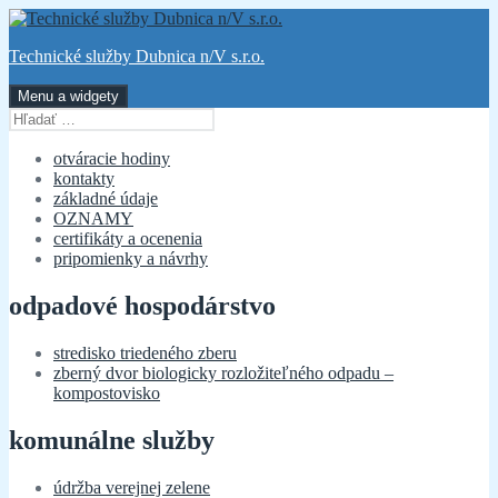
Preskočiť
na
Technické služby Dubnica n/V s.r.o.
obsah
Menu a widgety
Hľadať:
otváracie hodiny
kontakty
základné údaje
OZNAMY
certifikáty a ocenenia
pripomienky a návrhy
odpadové hospodárstvo
stredisko triedeného zberu
zberný dvor biologicky rozložiteľného odpadu –
kompostovisko
komunálne služby
údržba verejnej zelene