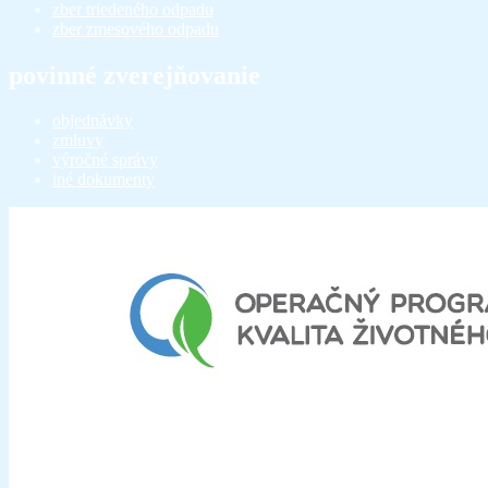
zber triedeného odpadu
zber zmesového odpadu
povinné zverejňovanie
objednávky
zmluvy
výročné správy
iné dokumenty