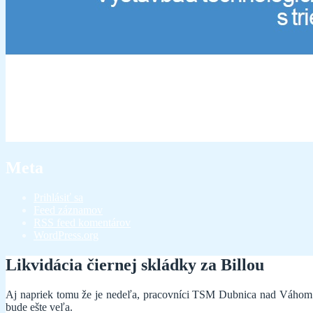
Meta
Prihlásiť sa
Feed záznamov
RSS feed komentárov
WordPress.org
Likvidácia čiernej skládky za Billou
Aj napriek tomu že je nedeľa, pracovníci TSM Dubnica nad Váhom 
bude ešte veľa.