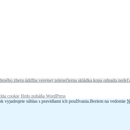
Značky
edeného zberu
,
údržba verejnej zelene
čierna skládka
,
kopa odpadu
,
nedeľ
itia cookie
Hrdo poháňa WordPress
k vyjadrujete súhlas s pravidlami ich používania.
Beriem na vedomie
N