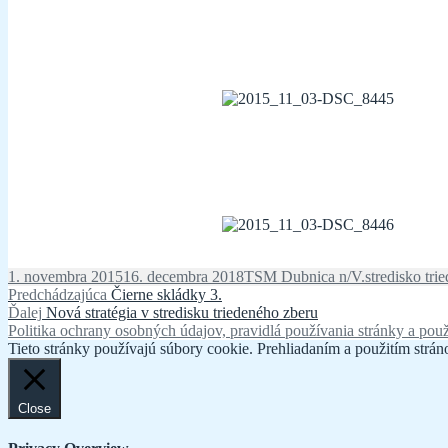
Publikované
Autor
Kategórie
1. novembra 2015
16. decembra 2018
TSM Dubnica n/V.
stredisko tri
Navigácia
Predchádzajúci
Predchádzajúca
Čierne skládky 3.
Ďalší
článok:
Ďalej
Nová stratégia v stredisku triedeného zberu
v
článok:
Politika ochrany osobných údajov, pravidlá používania stránky a použ
článku
Tieto stránky používajú súbory cookie. Prehliadaním a použitím stráno
Close