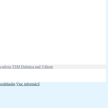
a
,
odvoz
,
TSM Dubnica nad Váhom
esúhlasím
Viac informácií